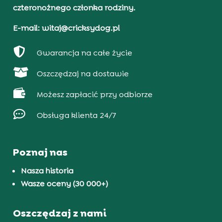
czteronożnego członka rodziny.
E-mail: witaj@cricksydog.pl

Gwarancja na całe życie

Oszczędzaj na dostawie

Możesz zapłacić przy odbiorze

Obsługa klienta 24/7
Poznaj nas
Nasza historia
Wasze oceny (30 000+)
Oszczędzaj z nami