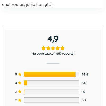
analizować, jakie korzyści...
4,9
Na podstawie 1 857 recenzji
5
93%
4
6%
3
1%
2
0%