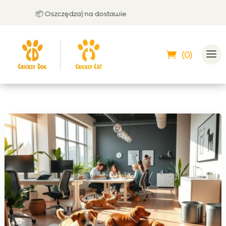
📦 Oszczędzaj na dostawie
🤝 M
(0)