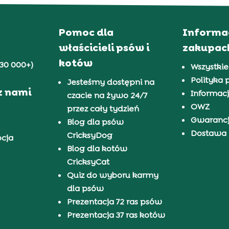
Pomoc dla
Informa
właścicieli psów i
zakupac
kotów
30 000+)
Wszystkie
Polityka 
Jesteśmy dostępni na
z nami
Informacj
czacie na żywo 24/7
OWZ
przez cały tydzień
Gwaranc
Blog dla psów
Dostawa i
CricksyDog
pcja
Blog dla kotów
CricksyCat
Quiz do wyboru karmy
dla psów
Prezentacja 72 ras psów
Prezentacja 37 ras kotów