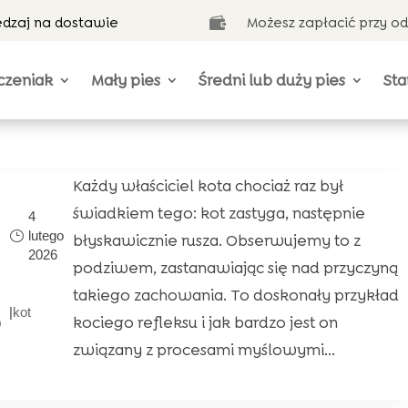
ędzaj na dostawie
Możesz zapłacić przy o

czeniak
Mały pies
Średni lub duży pies
Sta
Każdy właściciel kota chociaż raz był
świadkiem tego: kot zastyga, następnie
4
lutego
błyskawicznie rusza. Obserwujemy to z
2026
podziwem, zastanawiając się nad przyczyną
takiego zachowania. To doskonały przykład
|
kot
o
kociego refleksu i jak bardzo jest on
związany z procesami myślowymi...