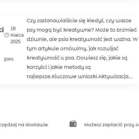
Czy zastanawialiście się kiedyś, czy wasze
ci
18
psy mogą być kreatywne? Może to brzmieć
marca
dziwnie, ale psia kreatywność jest ważna. W
2025
tym artykule omówimy, jak rozwijać
kreatywność u psa. Dowiesz się, jakie są
|
pies
korzyści i jakie metody są
najlepsze.Kluczowe wnioski Aktywizacja...

czędzaj na dostawie
Możesz zapłacić przy 