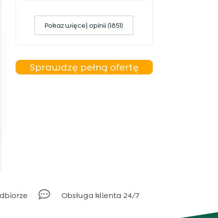
Pokaz więcej opinii (1851)
Sprawdzę pełną ofertę

odbiorze
Obsługa klienta 24/7