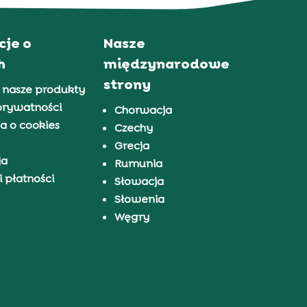
cje o
Nasze
h
międzynarodowe
strony
 nasze produkty
prywatności
Chorwacja
a o cookies
Czechy
Grecja
ja
Rumunia
 płatności
Słowacja
Słowenia
Węgry