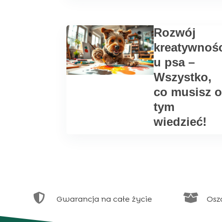
Rozwój
kreatywnoś
u psa –
Wszystko,
co musisz o
tym
wiedzieć!


Gwarancja na całe życie
Osz