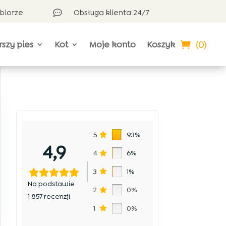
dbiorze
Obsługa klienta 24/7

(0)
rszy pies
Kot
Moje konto
Koszyk
5
93%
4,9
4
6%
3
1%
Na podstawie
2
0%
1 857 recenzji
1
0%