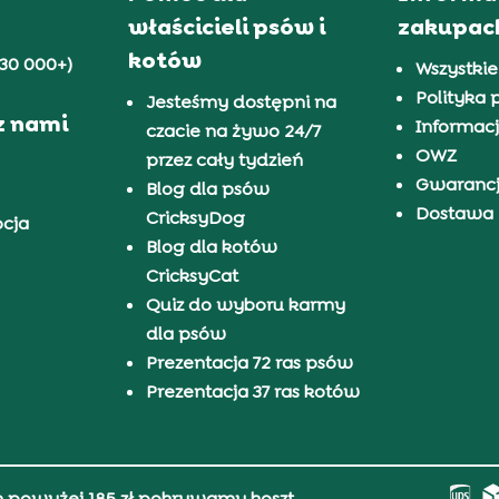
właścicieli psów i
zakupac
kotów
30 000+)
Wszystkie
Polityka 
Jesteśmy dostępni na
z nami
Informacj
czacie na żywo 24/7
OWZ
przez cały tydzień
Gwaranc
Blog dla psów
Dostawa i
CricksyDog
pcja
Blog dla kotów
CricksyCat
Quiz do wyboru karmy
dla psów
Prezentacja 72 ras psów
Prezentacja 37 ras kotów
h powyżej 185 zł pokrywamy koszt