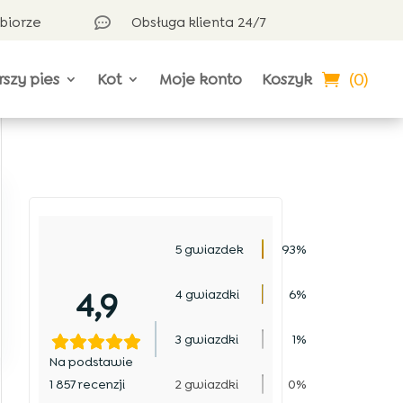
dbiorze
Obsługa klienta 24/7

(0)
rszy pies
Kot
Moje konto
Koszyk
5 gwiazdek
93%
4,9
4 gwiazdki
6%
3 gwiazdki
1%
Na podstawie
1 857 recenzji
2 gwiazdki
0%