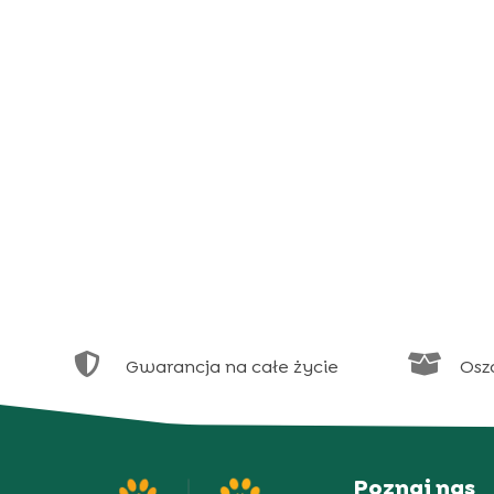


Gwarancja na całe życie
Osz
Poznaj nas