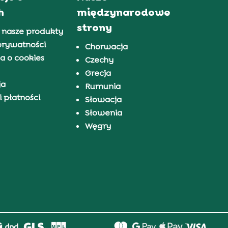
h
międzynarodowe
strony
 nasze produkty
prywatności
Chorwacja
a o cookies
Czechy
Grecja
ja
Rumunia
 płatności
Słowacja
Słowenia
Węgry