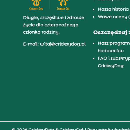
Nasza historia
Wasze oceny (
Długie, szczęśliwe i zdrowe
życie dla czteronożnego
Oszczędzaj 
członka rodziny.
Nasz program
E-mail: witaj@cricksydog.pl
hodowców
FAQ i subskry
CricksyDog
© 2026 CricksyDog & CricksyCat
| Przy zamówieniac