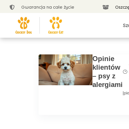
Gwarancja na całe życie
Oszcz


Sz
Opinie
klientów
– psy z
alergiami
|
pi