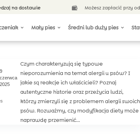
ędzaj na dostawie
Możesz zapłacić przy o

czeniak
Mały pies
Średni lub duży pies
Sta
Czym charakteryzują się typowe
9
nieporozumienia na temat alergii u psów? I
czerwca
jakie są reakcje ich właścicieli? Poznaj
2025
autentyczne historie oraz przeżycia ludzi,
którzy zmierzyli się z problemem alergii swoich
es
psów. Rozważmy, czy modyfikacja diety może
naprawdę przemienić...