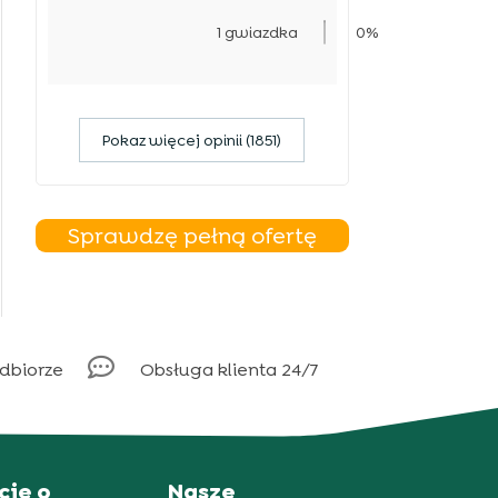
1 gwiazdka
0%
Pokaz więcej opinii (1851)
Sprawdzę pełną ofertę

odbiorze
Obsługa klienta 24/7
cje o
Nasze