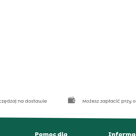

czędzaj na dostawie
Możesz zapłacić przy 
Pomoc dla
Informa