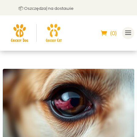
📦 Oszczędzaj na dostawie
🤝 M
(0)