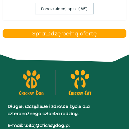
Pokaz więcej opinii (1851)
Sprawdzę pełną ofertę
Długie, szczęśliwe i zdrowe życie dla
czteronożnego członka rodziny.
E-mail: witaj@cricksydog.pl