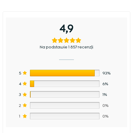
4,9
Na podstawie 1 857 recenzji
5
93%
4
6%
3
1%
2
0%
1
0%