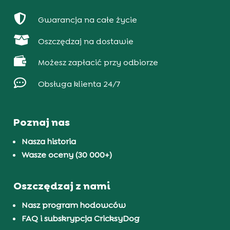

Gwarancja na całe życie

Oszczędzaj na dostawie

Możesz zapłacić przy odbiorze

Obsługa klienta 24/7
Poznaj nas
Nasza historia
Wasze oceny (30 000+)
Oszczędzaj z nami
Nasz program hodowców
FAQ i subskrypcja CricksyDog