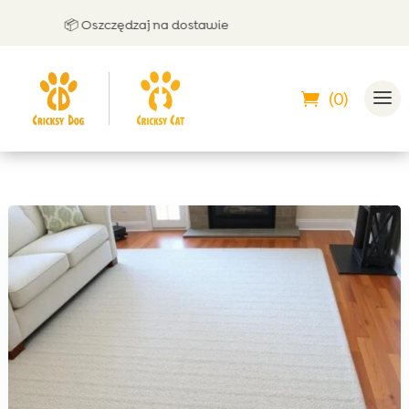
📦 Oszczędzaj na dostawie
🤝 M
(0)