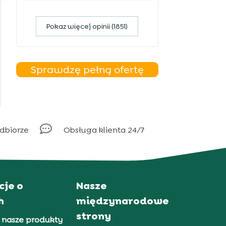
Pokaz więcej opinii (1851)
Sprawdzę pełną ofertę

odbiorze
Obsługa klienta 24/7
cje o
Nasze
h
międzynarodowe
strony
 nasze produkty