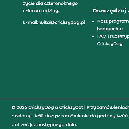
życie dla czteronożnego
Oszczędzaj 
członka rodziny.
Nasz program
E-mail: witaj@cricksydog.pl
hodowców
FAQ i subskry
CricksyDog
© 2026 CricksyDog & CricksyCat
| Przy zamówieniac
dostawy. Jeśli złożysz zamówienie do godziny 14:0
dotrzeć już następnego dnia.