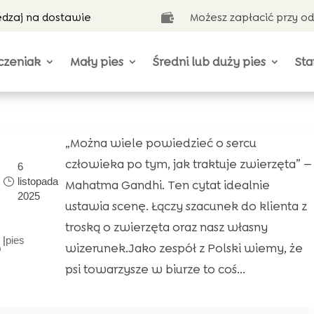
ędzaj na dostawie
Możesz zapłacić przy o

czeniak
Mały pies
Średni lub duży pies
Sta
„Można wiele powiedzieć o sercu
człowieka po tym, jak traktuje zwierzęta” —
6
listopada
Mahatma Gandhi. Ten cytat idealnie
2025
ustawia scenę. Łączy szacunek do klienta z
troską o zwierzęta oraz nasz własny
|
pies
o
wizerunek.Jako zespół z Polski wiemy, że
psi towarzysze w biurze to coś...