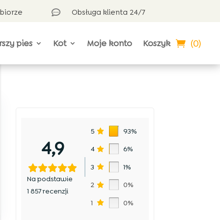
dbiorze
Obsługa klienta 24/7

(0)
rszy pies
Kot
Moje konto
Koszyk
5
93%
4,9
4
6%
3
1%
Na podstawie
2
0%
1 857 recenzji
1
0%