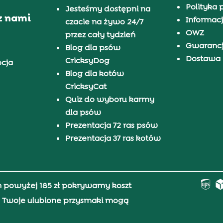
Polityka 
Jesteśmy dostępni na
z nami
Informacj
czacie na żywo 24/7
OWZ
przez cały tydzień
Gwaranc
Blog dla psów
Dostawa i
CricksyDog
pcja
Blog dla kotów
CricksyCat
Quiz do wyboru karmy
dla psów
Prezentacja 72 ras psów
Prezentacja 37 ras kotów
h powyżej 185 zł pokrywamy koszt
0, Twoje ulubione przysmaki mogą