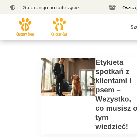
Gwarancja na całe życie
Oszcz


Sz
Etykieta
spotkań z
klientami i
psem –
Wszystko,
co musisz 
tym
wiedzieć!