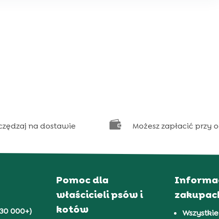

czędzaj na dostawie
Możesz zapłacić przy 
Pomoc dla
Informa
właścicieli psów i
zakupac
kotów
30 000+)
Wszystkie