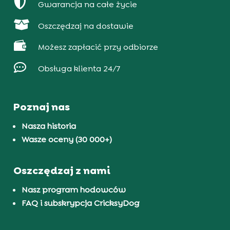

Gwarancja na całe życie

Oszczędzaj na dostawie

Możesz zapłacić przy odbiorze

Obsługa klienta 24/7
Poznaj nas
Nasza historia
Wasze oceny (30 000+)
Oszczędzaj z nami
Nasz program hodowców
FAQ i subskrypcja CricksyDog