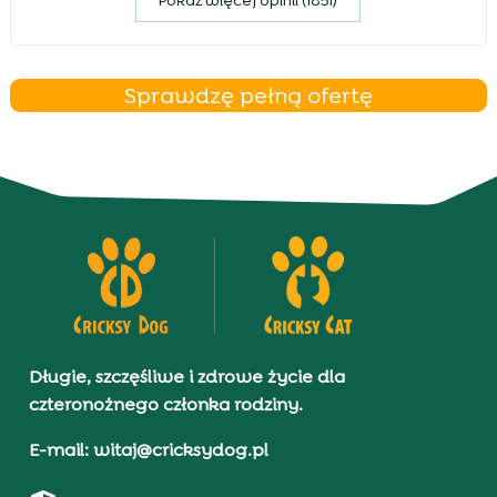
Pokaz więcej opinii (1851)
Sprawdzę pełną ofertę
Długie, szczęśliwe i zdrowe życie dla
czteronożnego członka rodziny.
E-mail: witaj@cricksydog.pl