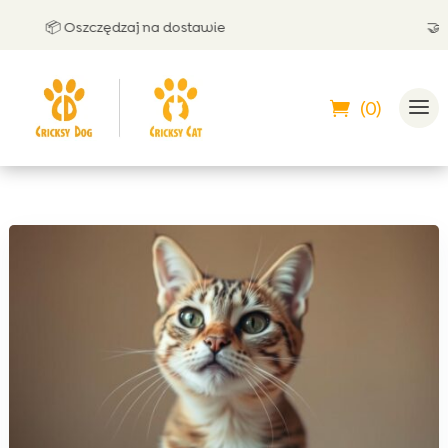
📦 Oszczędzaj na dostawie
🤝 Moż
(0)