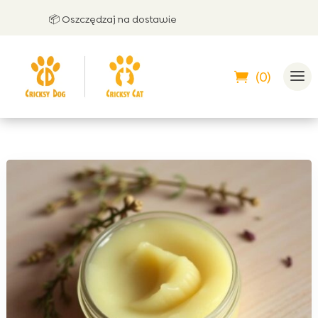
📦 Oszczędzaj na dostawie
🤝 M
(0)