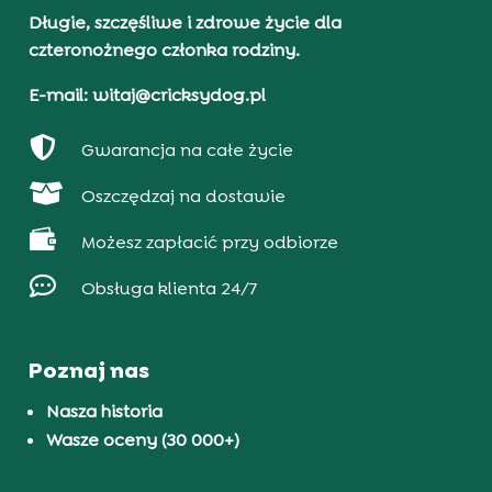
Długie, szczęśliwe i zdrowe życie dla
czteronożnego członka rodziny.
E-mail: witaj@cricksydog.pl

Gwarancja na całe życie

Oszczędzaj na dostawie

Możesz zapłacić przy odbiorze

Obsługa klienta 24/7
Poznaj nas
Nasza historia
Wasze oceny (30 000+)