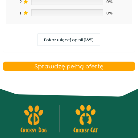
2
0%
1
0%
Pokaz więcej opinii (1851)
Sprawdzę pełną ofertę