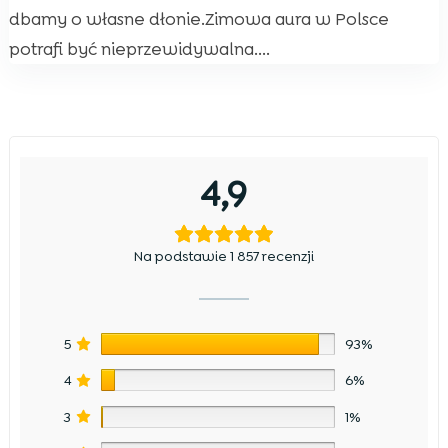
dbamy o własne dłonie.Zimowa aura w Polsce
potrafi być nieprzewidywalna....
4,9
Na podstawie 1 857 recenzji
5
93%
4
6%
3
1%