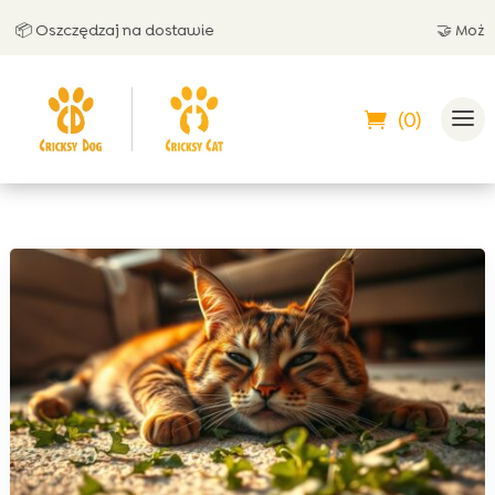
 Oszczędzaj na dostawie
🤝 Możesz z
(0)