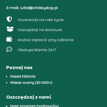
E-mail: witaj@cricksydog.pl

Gwarancja na całe życie

Oszczędzaj na dostawie

Możesz zapłacić przy odbiorze

Obsługa klienta 24/7
Poznaj nas
Nasza historia
Wasze oceny (30 000+)
Oszczędzaj z nami
Nasz program hodowców