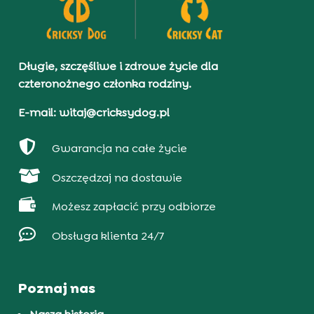
Długie, szczęśliwe i zdrowe życie dla
czteronożnego członka rodziny.
E-mail: witaj@cricksydog.pl

Gwarancja na całe życie

Oszczędzaj na dostawie

Możesz zapłacić przy odbiorze

Obsługa klienta 24/7
Poznaj nas