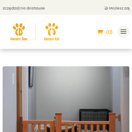
ędzaj na dostawie
🤝 Możesz zapłacić
(0)