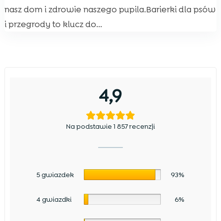
nasz dom i zdrowie naszego pupila.Barierki dla psów
i przegrody to klucz do...
4,9
Na podstawie 1 857 recenzji
5 gwiazdek
93%
4 gwiazdki
6%