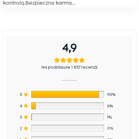
kontrolą.Bezpieczna karma...
4,9
Na podstawie 1 857 recenzji
5
93%
4
6%
3
1%
2
0%