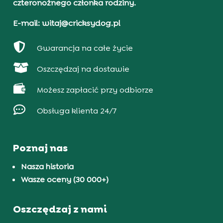
czteronożnego członka rodziny.
E-mail: witaj@cricksydog.pl

Gwarancja na całe życie

Oszczędzaj na dostawie

Możesz zapłacić przy odbiorze

Obsługa klienta 24/7
Poznaj nas
Nasza historia
Wasze oceny (30 000+)
Oszczędzaj z nami