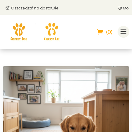
 Oszczędzaj na dostawie
🤝 Możesz z
(0)