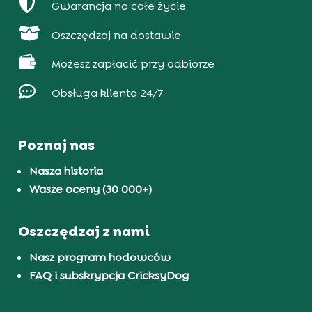

Gwarancja na całe życie

Oszczędzaj na dostawie

Możesz zapłacić przy odbiorze

Obsługa klienta 24/7
Poznaj nas
Nasza historia
Wasze oceny (30 000+)
Oszczędzaj z nami
Nasz program hodowców
FAQ i subskrypcja CricksyDog