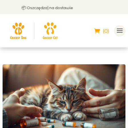
📦 Oszczędzaj na dostawie
🤝 
(0)