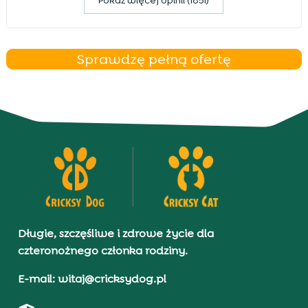
Pokaz więcej opinii (1851)
Sprawdzę pełną ofertę
Długie, szczęśliwe i zdrowe życie dla
czteronożnego członka rodziny.
E-mail: witaj@cricksydog.pl