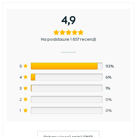
4,9
Na podstawie 1 857 recenzji
5
93%
4
6%
3
1%
2
0%
1
0%