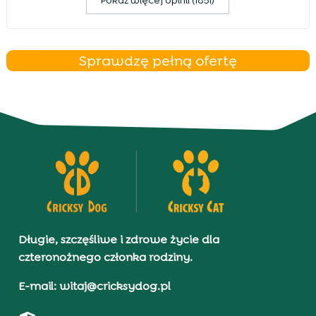
Pokaz więcej opinii (1851)
Sprawdzę pełną ofertę
Długie, szczęśliwe i zdrowe życie dla
czteronożnego członka rodziny.
E-mail: witaj@cricksydog.pl