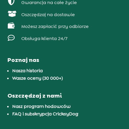

Gwarancja na całe życie

Oszczędzaj na dostawie

Możesz zapłacić przy odbiorze

Obsługa klienta 24/7
Poznaj nas
Nasza historia
Wasze oceny (30 000+)
Oszczędzaj z nami
Nasz program hodowców
FAQ i subskrypcja CricksyDog