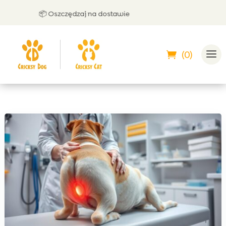
📦 Oszczędzaj na dostawie
🤝
(0)