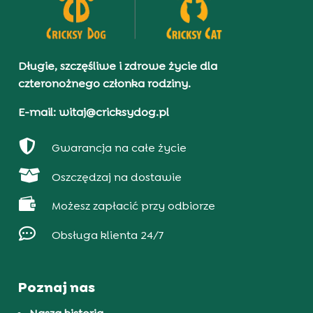
Długie, szczęśliwe i zdrowe życie dla
czteronożnego członka rodziny.
E-mail: witaj@cricksydog.pl

Gwarancja na całe życie

Oszczędzaj na dostawie

Możesz zapłacić przy odbiorze

Obsługa klienta 24/7
Poznaj nas