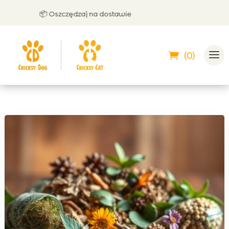
📦 Oszczędzaj na dostawie
🤝 
(0)