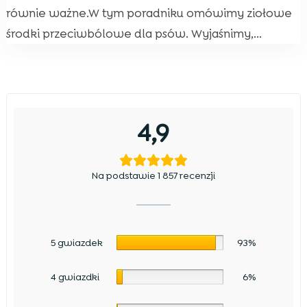
równie ważne.W tym poradniku omówimy ziołowe
środki przeciwbólowe dla psów. Wyjaśnimy,...
4,9
Na podstawie 1 857 recenzji
5 gwiazdek
93%
4 gwiazdki
6%