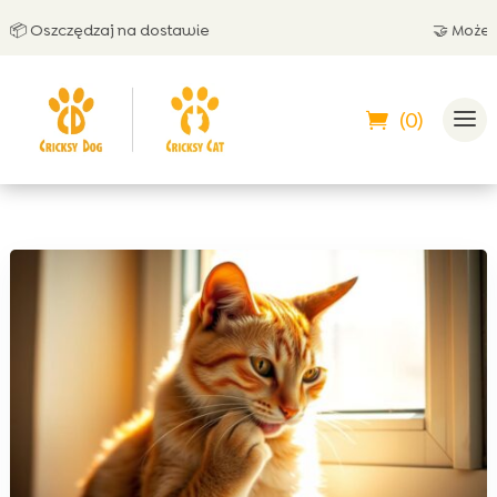
 Oszczędzaj na dostawie
🤝 Możesz za
(0)