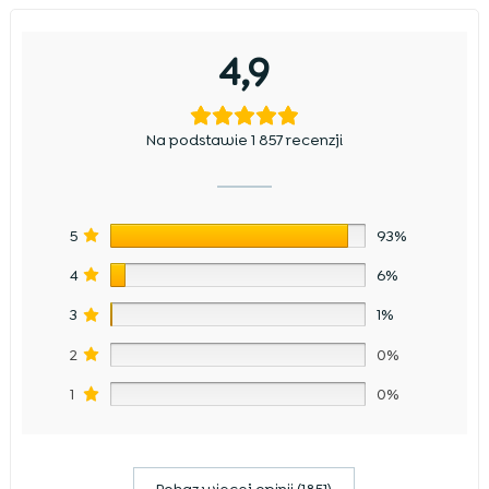
4,9
Na podstawie 1 857 recenzji
5
93%
4
6%
3
1%
2
0%
1
0%