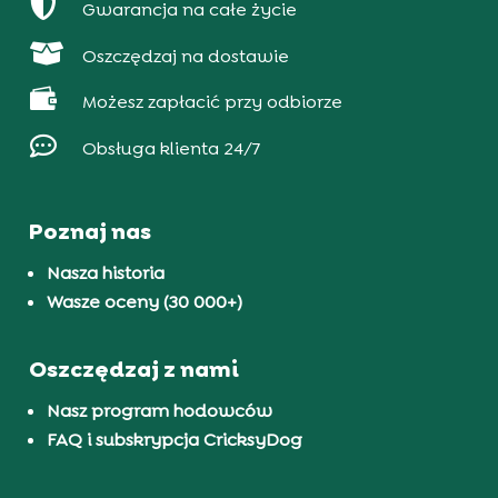

Gwarancja na całe życie

Oszczędzaj na dostawie

Możesz zapłacić przy odbiorze

Obsługa klienta 24/7
Poznaj nas
Nasza historia
Wasze oceny (30 000+)
Oszczędzaj z nami
Nasz program hodowców
FAQ i subskrypcja CricksyDog