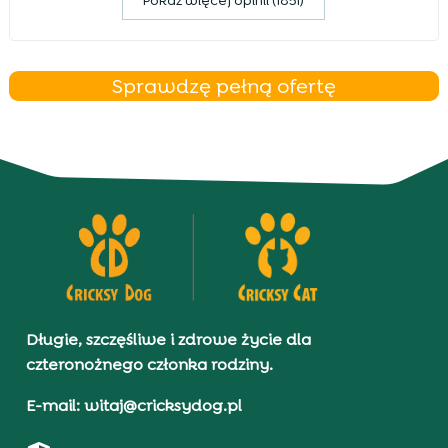
Pokaz więcej opinii (1851)
Sprawdzę pełną ofertę
Długie, szczęśliwe i zdrowe życie dla
czteronożnego członka rodziny.
E-mail: witaj@cricksydog.pl