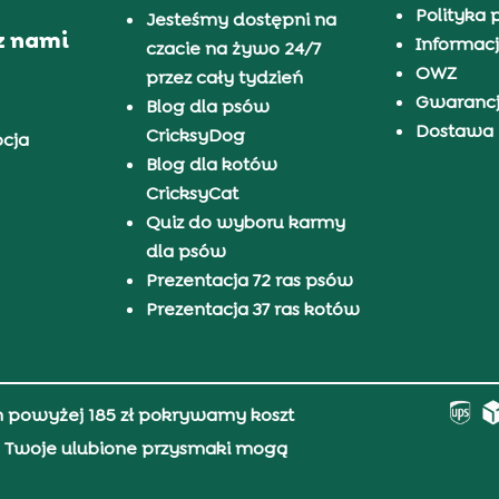
Polityka 
Jesteśmy dostępni na
z nami
Informacj
czacie na żywo 24/7
OWZ
przez cały tydzień
Gwaranc
Blog dla psów
Dostawa i
CricksyDog
pcja
Blog dla kotów
CricksyCat
Quiz do wyboru karmy
dla psów
Prezentacja 72 ras psów
Prezentacja 37 ras kotów
h powyżej 185 zł pokrywamy koszt
0, Twoje ulubione przysmaki mogą