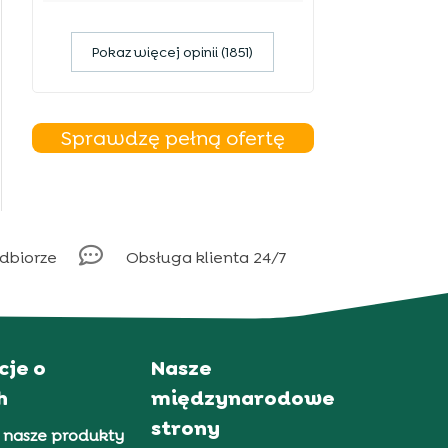
Pokaz więcej opinii (1851)
Sprawdzę pełną ofertę

odbiorze
Obsługa klienta 24/7
cje o
Nasze
h
międzynarodowe
strony
 nasze produkty