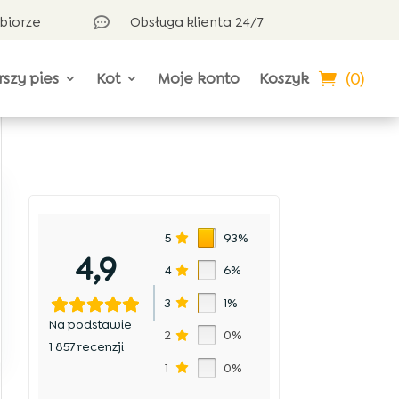
dbiorze
Obsługa klienta 24/7

(0)
rszy pies
Kot
Moje konto
Koszyk
5
93%
4,9
4
6%
3
1%
Na podstawie
2
0%
1 857 recenzji
1
0%