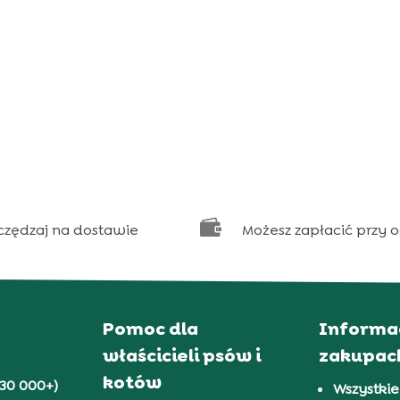

czędzaj na dostawie
Możesz zapłacić przy 
Pomoc dla
Informa
właścicieli psów i
zakupac
kotów
30 000+)
Wszystkie