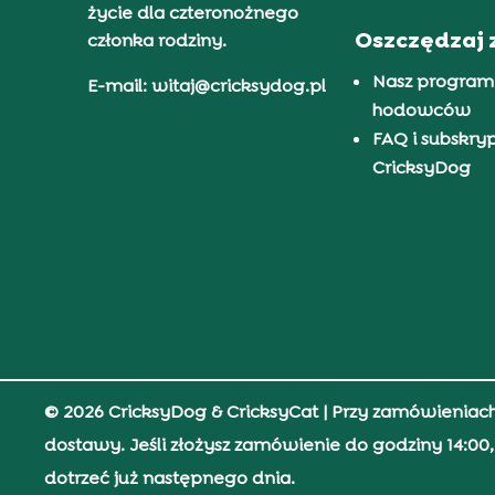
życie dla czteronożnego
Oszczędzaj 
członka rodziny.
Nasz program
E-mail: witaj@cricksydog.pl
hodowców
FAQ i subskry
CricksyDog
© 2026 CricksyDog & CricksyCat
| Przy zamówieniac
dostawy. Jeśli złożysz zamówienie do godziny 14:0
dotrzeć już następnego dnia.