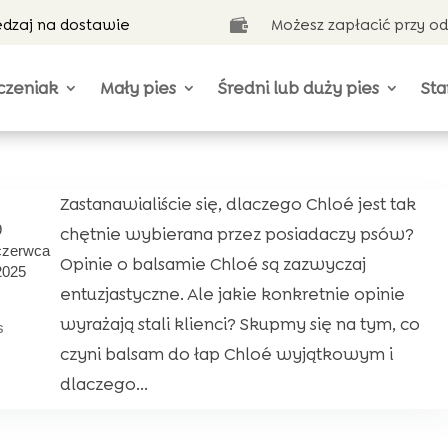
ędzaj na dostawie
Możesz zapłacić przy o

czeniak
Mały pies
Średni lub duży pies
Sta
Zastanawialiście się, dlaczego Chloé jest tak
9
chętnie wybierana przez posiadaczy psów?
czerwca
Opinie o balsamie Chloé są zazwyczaj
2025
entuzjastyczne. Ale jakie konkretnie opinie
wyrażają stali klienci? Skupmy się na tym, co
s
czyni balsam do łap Chloé wyjątkowym i
dlaczego...