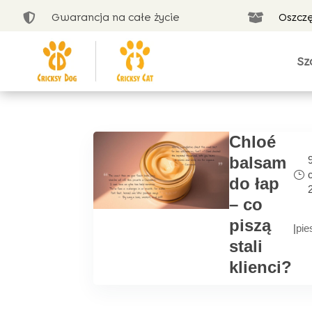
Gwarancja na całe życie
Oszcz


Sz
Chloé
balsam
do łap
– co
piszą
|
pie
stali
klienci?