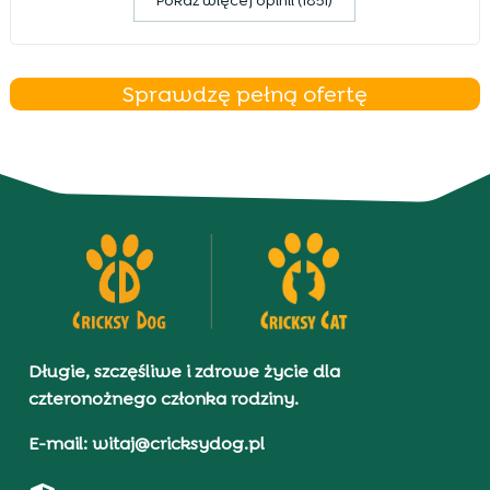
Pokaz więcej opinii (1851)
Sprawdzę pełną ofertę
Długie, szczęśliwe i zdrowe życie dla
czteronożnego członka rodziny.
E-mail: witaj@cricksydog.pl