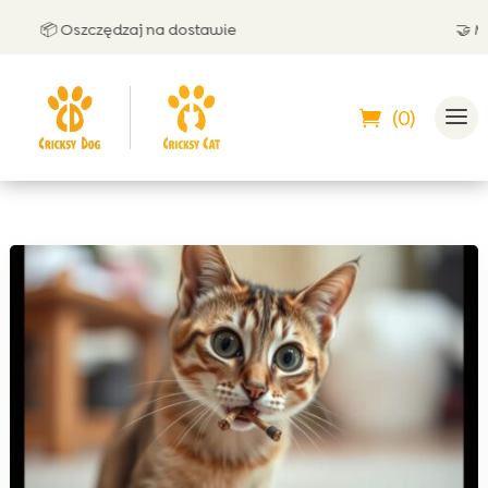
📦 Oszczędzaj na dostawie
🤝 Możes
(0)