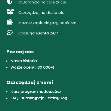

Gwarancja na całe życie

Oszczędzaj na dostawie

Możesz zapłacić przy odbiorze

Obsługa klienta 24/7
Poznaj nas
Nasza historia
Wasze oceny (30 000+)
Oszczędzaj z nami
Nasz program hodowców
FAQ i subskrypcja CricksyDog