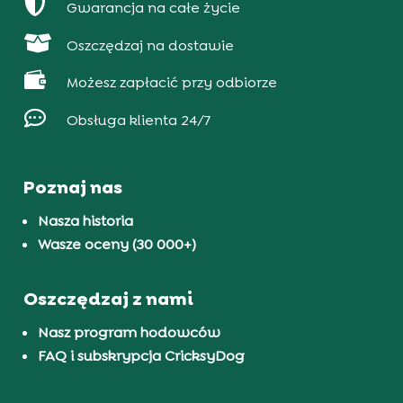

Gwarancja na całe życie

Oszczędzaj na dostawie

Możesz zapłacić przy odbiorze

Obsługa klienta 24/7
Poznaj nas
Nasza historia
Wasze oceny (30 000+)
Oszczędzaj z nami
Nasz program hodowców
FAQ i subskrypcja CricksyDog