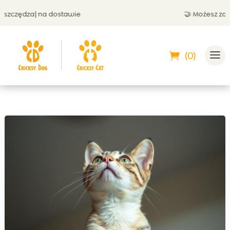
czędzaj na dostawie
🤝 Możesz zapłac
(0)