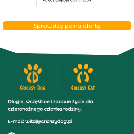
Pokaz więcej opinii (1851)
Sprawdzę pełną ofertę
Długie, szczęśliwe i zdrowe życie dla
czteronożnego członka rodziny.
E-mail: witaj@cricksydog.pl