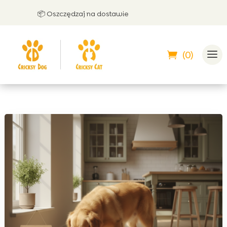
📦 Oszczędzaj na dostawie
🤝 
(0)