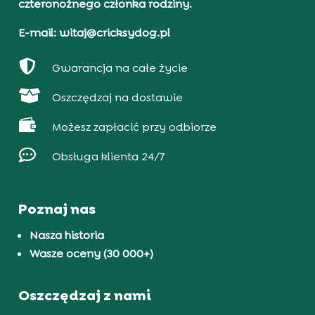
czteronożnego członka rodziny.
E-mail: witaj@cricksydog.pl

Gwarancja na całe życie

Oszczędzaj na dostawie

Możesz zapłacić przy odbiorze

Obsługa klienta 24/7
Poznaj nas
Nasza historia
Wasze oceny (30 000+)
Oszczędzaj z nami