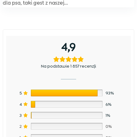
dla psa, taki gest z naszej...
4,9
Na podstawie 1 857 recenzji
5
93%
4
6%
3
1%
2
0%