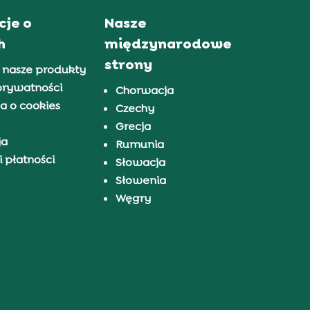
cje o
Nasze
h
międzynarodowe
strony
 nasze produkty
prywatności
Chorwacja
a o cookies
Czechy
Grecja
ja
Rumunia
 płatności
Słowacja
Słowenia
Węgry