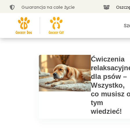
Gwarancja na całe życie
Oszcz


Sz
Ćwiczenia
relaksacyjn
dla psów –
Wszystko,
co musisz 
tym
wiedzieć!