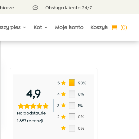
dbiorze
Obsługa klienta 24/7

(0)
rszy pies
Kot
Moje konto
Koszyk
5
93%
4,9
4
6%
3
1%
Na podstawie
2
0%
1 857 recenzji
1
0%