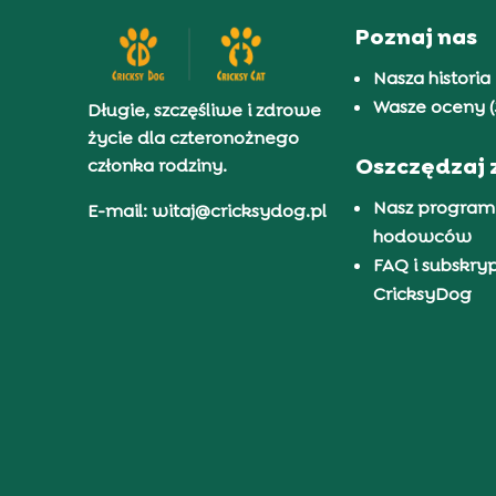
Poznaj nas
Nasza historia
Wasze oceny (
Długie, szczęśliwe i zdrowe
życie dla czteronożnego
Oszczędzaj 
członka rodziny.
Nasz program
E-mail: witaj@cricksydog.pl
hodowców
FAQ i subskry
CricksyDog