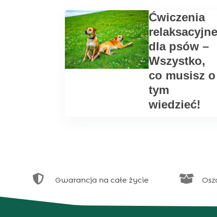
Ćwiczenia
relaksacyjn
dla psów –
Wszystko,
co musisz o
tym
wiedzieć!


Gwarancja na całe życie
Osz