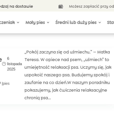
ędzaj na dostawie
Możesz zapłacić przy o

czeniak
Mały pies
Średni lub duży pies
Sta
„Pokój zaczyna się od uśmiechu.” — Matka
e
6
Teresa. W opiece nad psem, „uśmiech” to
listopada
umiejętność relaksacji psa. Uczymy się, jak
2025
uspokoić naszego psa. Budujemy spokój i
o
zaufanie na co dzień.W naszym poradniku
|
pies
pokazujemy, jak ćwiczenia relaksacyjne
chronią psa...