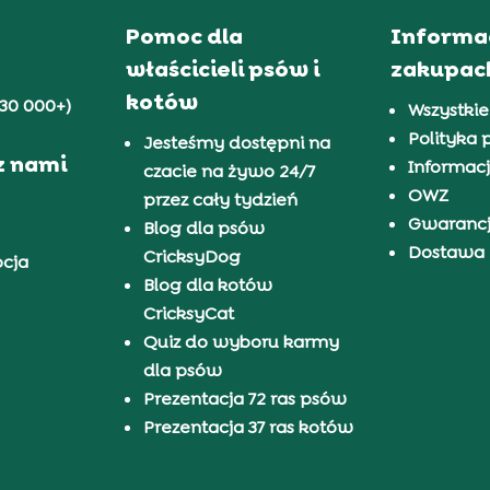
Pomoc dla
Informa
właścicieli psów i
zakupac
kotów
30 000+)
Wszystkie
Polityka 
Jesteśmy dostępni na
z nami
Informacj
czacie na żywo 24/7
OWZ
przez cały tydzień
Gwaranc
Blog dla psów
Dostawa i
CricksyDog
pcja
Blog dla kotów
CricksyCat
Quiz do wyboru karmy
dla psów
Prezentacja 72 ras psów
Prezentacja 37 ras kotów