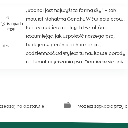
„Spokój jest najwyższą formą siły” – tak
e
6
mawiał Mahatma Gandhi. W świecie psów,
listopada
ta idea nabiera realnych kształtów.
2025
Rozumiejąc, jak uspokoić naszego psa,
budujemy pewność i harmonijną
|
pies
codzienność.Odkryjesz tu naukowe porady
na temat wyciszania psa. Dowiecie się, jak...

czędzaj na dostawie
Możesz zapłacić przy 