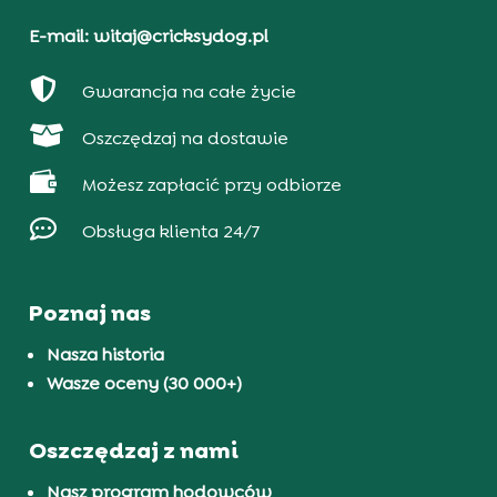
E-mail: witaj@cricksydog.pl

Gwarancja na całe życie

Oszczędzaj na dostawie

Możesz zapłacić przy odbiorze

Obsługa klienta 24/7
Poznaj nas
Nasza historia
Wasze oceny (30 000+)
Oszczędzaj z nami
Nasz program hodowców