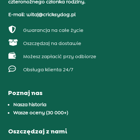
czteronożnego członka rodziny.
E-mail: witaj@cricksydog.pl

Gwarancja na całe życie

Oszczędzaj na dostawie

Możesz zapłacić przy odbiorze

Obsługa klienta 24/7
Poznaj nas
Nasza historia
Wasze oceny (30 000+)
Oszczędzaj z nami