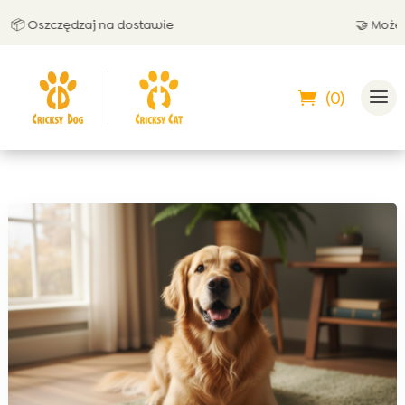
 Oszczędzaj na dostawie
🤝 Możesz za
(0)