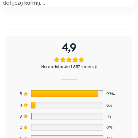
dotyczy karmy....
4,9
Na podstawie 1 857 recenzji
5
93%
4
6%
3
1%
2
0%