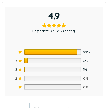
4,9
Na podstawie 1 857 recenzji
5
93%
4
6%
3
1%
2
0%
1
0%