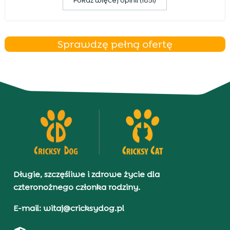
Pokaz więcej opinii (1851)
Sprawdzę pełną ofertę
Długie, szczęśliwe i zdrowe życie dla
czteronożnego członka rodziny.
E-mail: witaj@cricksydog.pl