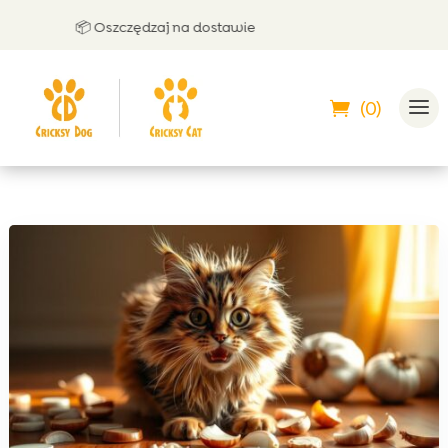
📦 Oszczędzaj na dostawie
🤝
(0)