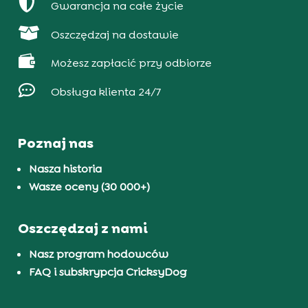

Gwarancja na całe życie

Oszczędzaj na dostawie

Możesz zapłacić przy odbiorze

Obsługa klienta 24/7
Poznaj nas
Nasza historia
Wasze oceny (30 000+)
Oszczędzaj z nami
Nasz program hodowców
FAQ i subskrypcja CricksyDog