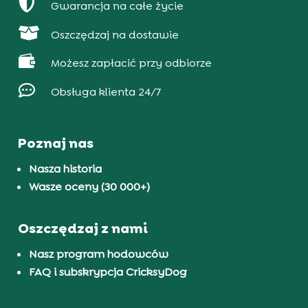

Gwarancja na całe życie

Oszczędzaj na dostawie

Możesz zapłacić przy odbiorze

Obsługa klienta 24/7
Poznaj nas
Nasza historia
Wasze oceny (30 000+)
Oszczędzaj z nami
Nasz program hodowców
FAQ i subskrypcja CricksyDog