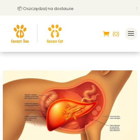
📦 Oszczędzaj na dostawie
🤝 Mo
(0)