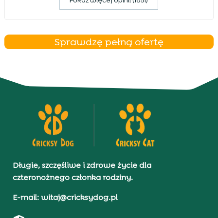
Pokaz więcej opinii (1851)
Sprawdzę pełną ofertę
Długie, szczęśliwe i zdrowe życie dla
czteronożnego członka rodziny.
E-mail: witaj@cricksydog.pl