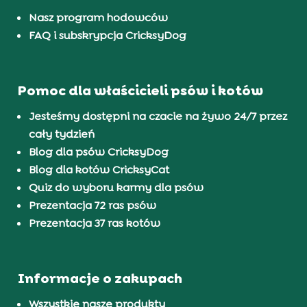
Nasz program hodowców
FAQ i subskrypcja CricksyDog
Pomoc dla właścicieli psów i kotów
Jesteśmy dostępni na czacie na żywo 24/7 przez
cały tydzień
Blog dla psów CricksyDog
Blog dla kotów CricksyCat
Quiz do wyboru karmy dla psów
Prezentacja 72 ras psów
Prezentacja 37 ras kotów
Informacje o zakupach
Wszystkie nasze produkty