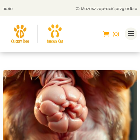
wie
🤝 Możesz zapłacić przy odbiorze
(0)