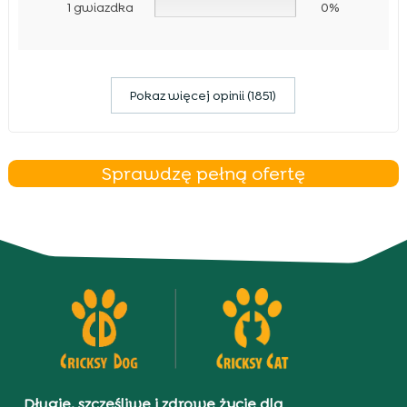
1 gwiazdka
0%
Pokaz więcej opinii (1851)
Sprawdzę pełną ofertę
Długie, szczęśliwe i zdrowe życie dla