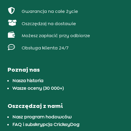

Gwarancja na całe życie

Oszczędzaj na dostawie

Możesz zapłacić przy odbiorze

Obsługa klienta 24/7
Poznaj nas
Nasza historia
Wasze oceny (30 000+)
Oszczędzaj z nami
Nasz program hodowców
FAQ i subskrypcja CricksyDog