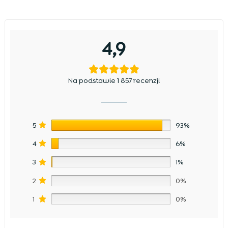
4,9
Na podstawie 1 857 recenzji
5
93%
4
6%
3
1%
2
0%
1
0%