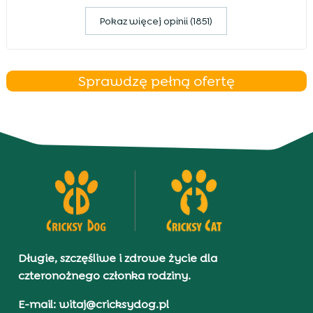
Pokaz więcej opinii (1851)
Sprawdzę pełną ofertę
Długie, szczęśliwe i zdrowe życie dla
czteronożnego członka rodziny.
E-mail: witaj@cricksydog.pl