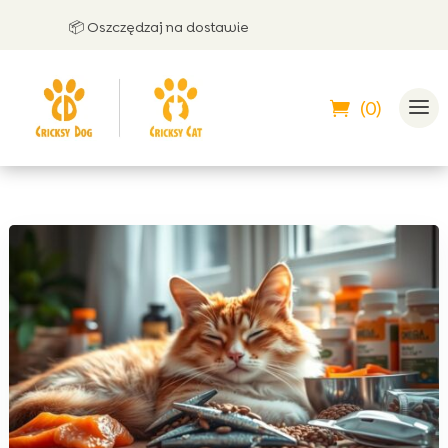
📦 Oszczędzaj na dostawie
🤝 
(0)