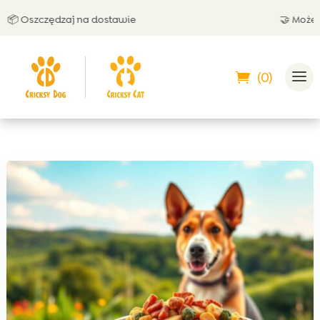
Oszczędzaj na dostawie
🤝 Możesz zap
(0)