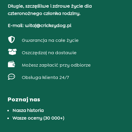
Długie, szczęśliwe i zdrowe życie dla
czteronożnego członka rodziny.
E-mail: witaj@cricksydog.pl

Gwarancja na całe życie

Oszczędzaj na dostawie

Możesz zapłacić przy odbiorze

Obsługa klienta 24/7
Poznaj nas
Nasza historia
Wasze oceny (30 000+)