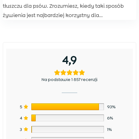
tłuszczu dla psów. Zrozumiesz, kiedy taki sposób
żywienia jest najbardziej korzystny dla...
4,9
Na podstawie 1 857 recenzji
5
93%
4
6%
3
1%