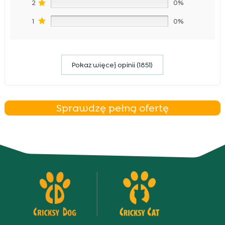
2
0%
1
0%
Pokaz więcej opinii (1851)
Sprawdzę pełną ofertę