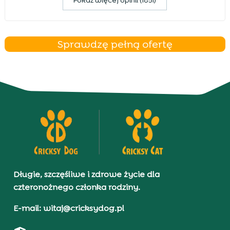
Pokaz więcej opinii (1851)
Sprawdzę pełną ofertę
Długie, szczęśliwe i zdrowe życie dla
czteronożnego członka rodziny.
E-mail: witaj@cricksydog.pl