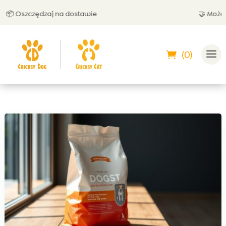
 Oszczędzaj na dostawie
🤝 Możesz z
(0)