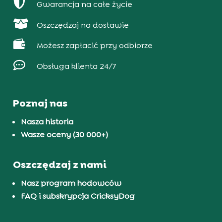

Gwarancja na całe życie

Oszczędzaj na dostawie

Możesz zapłacić przy odbiorze

Obsługa klienta 24/7
Poznaj nas
Nasza historia
Wasze oceny (30 000+)
Oszczędzaj z nami
Nasz program hodowców
FAQ i subskrypcja CricksyDog