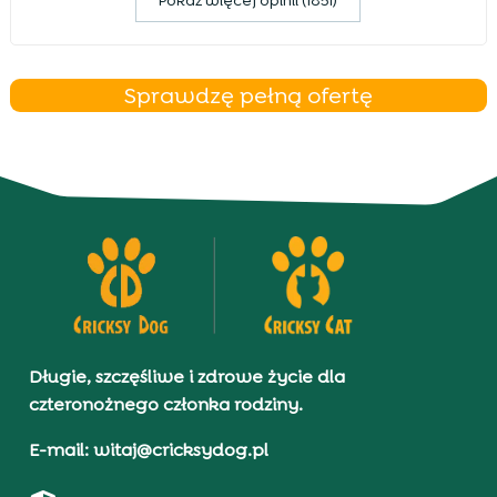
Pokaz więcej opinii (1851)
Sprawdzę pełną ofertę
Długie, szczęśliwe i zdrowe życie dla
czteronożnego członka rodziny.
E-mail: witaj@cricksydog.pl