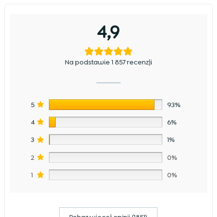
4,9
Na podstawie 1 857 recenzji
5
93%
4
6%
3
1%
2
0%
1
0%