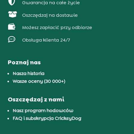

Gwarancja na całe życie

Oszczędzaj na dostawie

Możesz zapłacić przy odbiorze

Obsługa klienta 24/7
Poznaj nas
Nasza historia
Wasze oceny (30 000+)
Oszczędzaj z nami
Nasz program hodowców
FAQ i subskrypcja CricksyDog