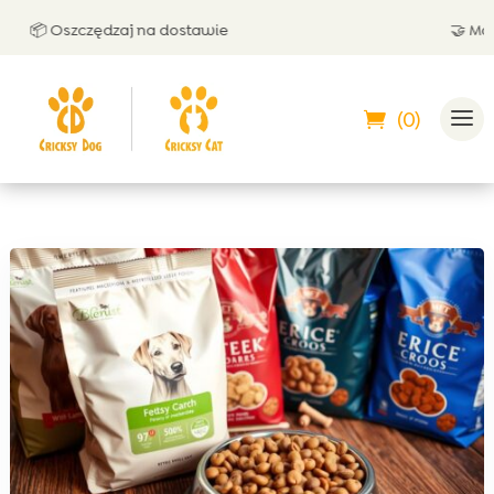
📦 Oszczędzaj na dostawie
🤝 Możesz
(0)