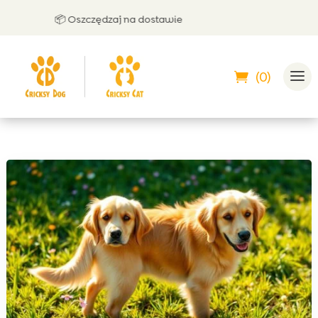
📦 Oszczędzaj na dostawie
🤝
(0)