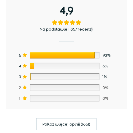
4,9
Na podstawie 1 857 recenzji
5
93%
4
6%
3
1%
2
0%
1
0%
Pokaz więcej opinii (1851)