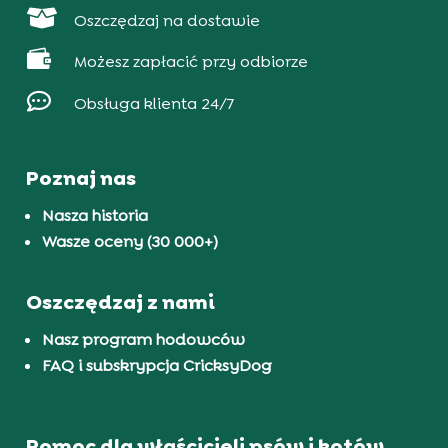

Oszczędzaj na dostawie

Możesz zapłacić przy odbiorze

Obsługa klienta 24/7
Poznaj nas
Nasza historia
Wasze oceny (30 000+)
Oszczędzaj z nami
Nasz program hodowców
FAQ i subskrypcja CricksyDog
Pomoc dla właścicieli psów i kotów