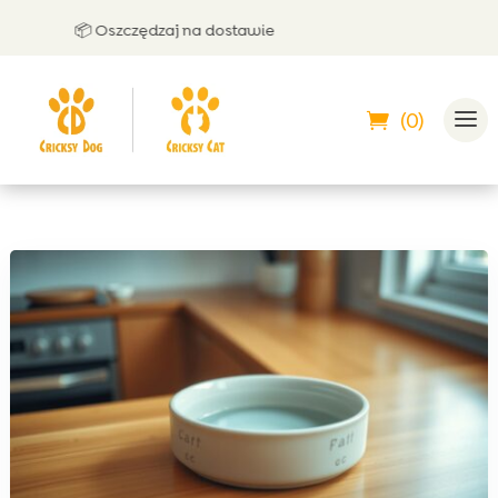
📦 Oszczędzaj na dostawie
🤝 
(0)