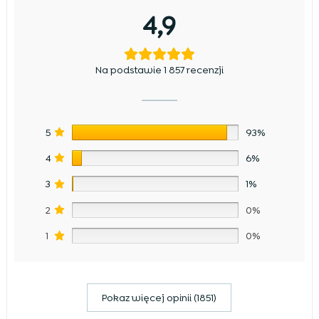
4,9
Na podstawie 1 857 recenzji
5
93%
4
6%
3
1%
2
0%
1
0%
Pokaz więcej opinii (1851)