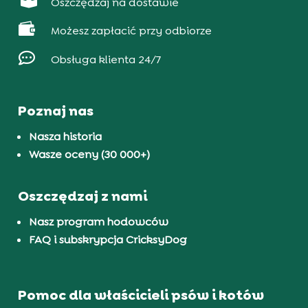

Oszczędzaj na dostawie

Możesz zapłacić przy odbiorze

Obsługa klienta 24/7
Poznaj nas
Nasza historia
Wasze oceny (30 000+)
Oszczędzaj z nami
Nasz program hodowców
FAQ i subskrypcja CricksyDog
Pomoc dla właścicieli psów i kotów