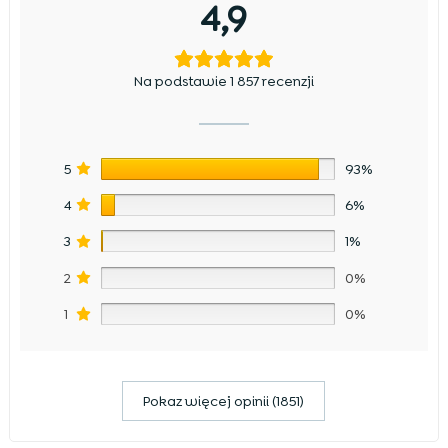
4,9
Na podstawie 1 857 recenzji
5
93%
4
6%
3
1%
2
0%
1
0%
Pokaz więcej opinii (1851)