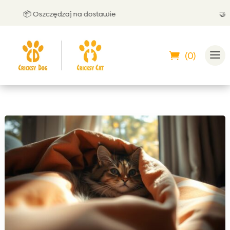
📦 Oszczędzaj na dostawie
🤝 Możesz 
(0)