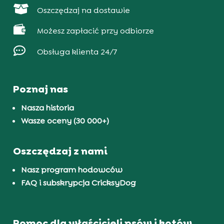

Oszczędzaj na dostawie

Możesz zapłacić przy odbiorze

Obsługa klienta 24/7
Poznaj nas
Nasza historia
Wasze oceny (30 000+)
Oszczędzaj z nami
Nasz program hodowców
FAQ i subskrypcja CricksyDog
Pomoc dla właścicieli psów i kotów