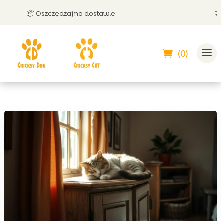
📦 Oszczędzaj na dostawie
🤝 Moż
(0)