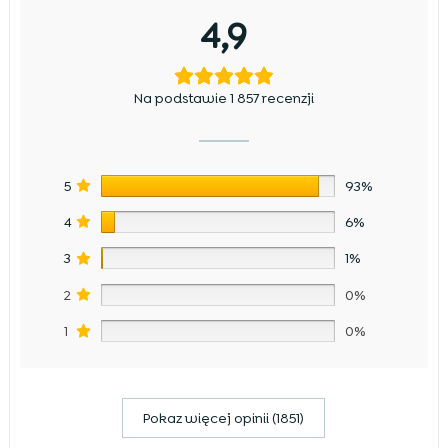
4,9
Na podstawie 1 857 recenzji
5
93%
4
6%
3
1%
2
0%
1
0%
Pokaz więcej opinii (1851)