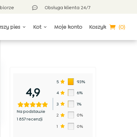
dbiorze
Obsługa klienta 24/7

(0)
rszy pies
Kot
Moje konto
Koszyk
5
93%
4,9
4
6%
3
1%
Na podstawie
2
0%
1 857 recenzji
1
0%