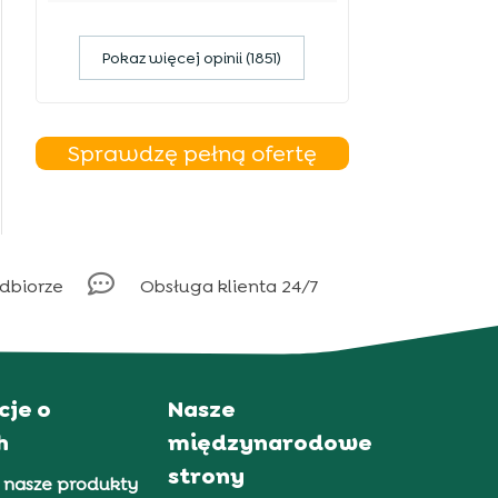
Pokaz więcej opinii (1851)
Sprawdzę pełną ofertę

odbiorze
Obsługa klienta 24/7
cje o
Nasze
h
międzynarodowe
strony
 nasze produkty