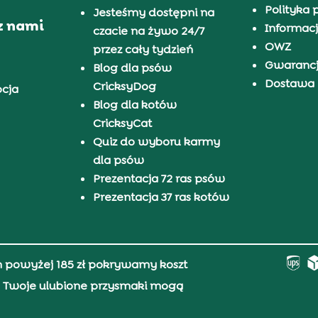
Polityka 
Jesteśmy dostępni na
z nami
Informacj
czacie na żywo 24/7
OWZ
przez cały tydzień
Gwaranc
Blog dla psów
Dostawa i
CricksyDog
pcja
Blog dla kotów
CricksyCat
Quiz do wyboru karmy
dla psów
Prezentacja 72 ras psów
Prezentacja 37 ras kotów
h powyżej 185 zł pokrywamy koszt
0, Twoje ulubione przysmaki mogą