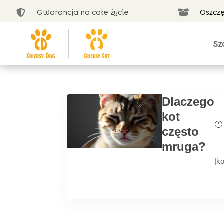
Gwarancja na całe życie
Oszcz


Sz
Dlaczego
kot
często
mruga?
|
ko