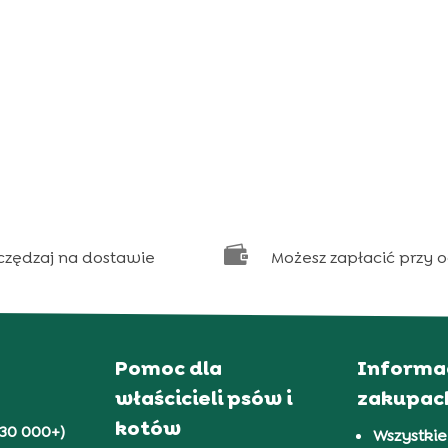

czędzaj na dostawie
Możesz zapłacić przy 
Pomoc dla
Informa
właścicieli psów i
zakupac
kotów
30 000+)
Wszystkie