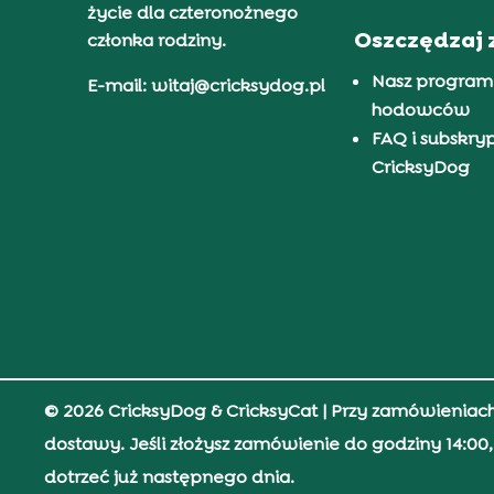
życie dla czteronożnego
Oszczędzaj 
członka rodziny.
Nasz program
E-mail: witaj@cricksydog.pl
hodowców
FAQ i subskry
CricksyDog
© 2026 CricksyDog & CricksyCat
| Przy zamówieniac
dostawy. Jeśli złożysz zamówienie do godziny 14:0
dotrzeć już następnego dnia.