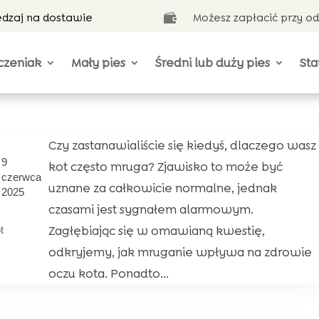
ędzaj na dostawie
Możesz zapłacić przy o

czeniak
Mały pies
Średni lub duży pies
Sta
Czy zastanawialiście się kiedyś, dlaczego wasz
9
kot często mruga? Zjawisko to może być
czerwca
uznane za całkowicie normalne, jednak
2025
czasami jest sygnałem alarmowym.
Zagłębiając się w omawianą kwestię,
t
odkryjemy, jak mruganie wpływa na zdrowie
oczu kota. Ponadto...