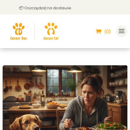
📦 Oszczędzaj na dostawie
🤝 Mo
(0)