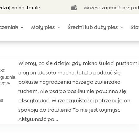
ędzaj na dostawie
Możesz zapłacić przy o

czeniak
Mały pies
Średni lub duży pies
Sta
Wiemy, co się dzieje: gdy miska świeci pustkami
30
a ogon wesoło macha, łatwo poddać się
grudnia
pokusie nagrodzenia naszego zwierzaka
2025
ruchem. Ale psa po posiłku nie powinno się
ekscytować. W rzeczywistości potrzebuje on
es
spokoju do trawienia.To nie jest wymysł.
Aktywność po...