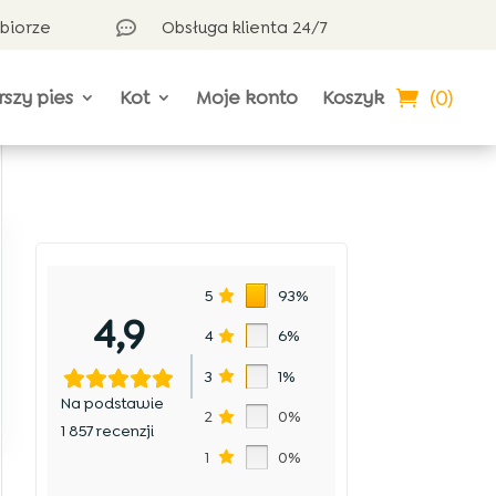
dbiorze
Obsługa klienta 24/7

(0)
rszy pies
Kot
Moje konto
Koszyk
5
93%
4,9
4
6%
3
1%
Na podstawie
2
0%
1 857 recenzji
1
0%