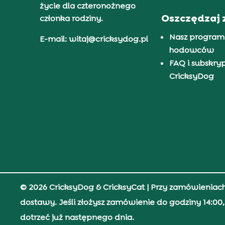
życie dla czteronożnego
Oszczędzaj 
członka rodziny.
Nasz program
E-mail: witaj@cricksydog.pl
hodowców
FAQ i subskry
CricksyDog
© 2026 CricksyDog & CricksyCat
| Przy zamówieniac
dostawy. Jeśli złożysz zamówienie do godziny 14:0
dotrzeć już następnego dnia.