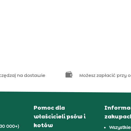

czędzaj na dostawie
Możesz zapłacić przy 
Pomoc dla
Informa
właścicieli psów i
zakupac
kotów
30 000+)
Wszystkie