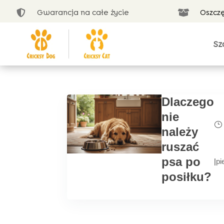
Gwarancja na całe życie
Oszcz


Sz
Dlaczego
nie
należy
ruszać
psa po
|
pi
posiłku?