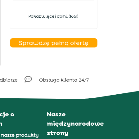
Pokaz więcej opinii (1851)
Sprawdzę pełną ofertę

odbiorze
Obsługa klienta 24/7
cje o
Nasze
h
międzynarodowe
strony
 nasze produkty