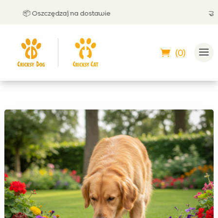
📦 Oszczędzaj na dostawie
🤝 Może
(0)