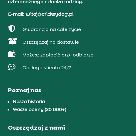
czteronożnego członka rodziny.
E-mail: witaj@cricksydog.pl

Gwarancja na całe życie

Oszczędzaj na dostawie

Możesz zapłacić przy odbiorze

Obsługa klienta 24/7
Poznaj nas
Nasza historia
Wasze oceny (30 000+)
Oszczędzaj z nami