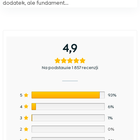
dodatek, ale fundament...
4,9
Na podstawie 1 857 recenzji
5
93%
4
6%
3
1%
2
0%