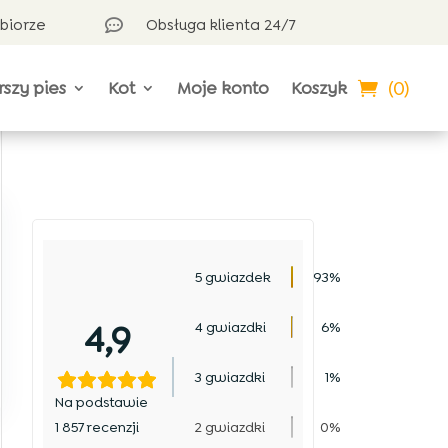
dbiorze
Obsługa klienta 24/7

(0)
rszy pies
Kot
Moje konto
Koszyk
5 gwiazdek
93%
4,9
4 gwiazdki
6%
3 gwiazdki
1%
Na podstawie
1 857 recenzji
2 gwiazdki
0%