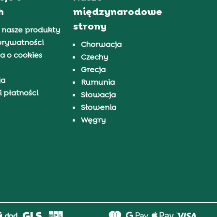
h
międzynarodowe
strony
 nasze produkty
prywatności
Chorwacja
a o cookies
Czechy
Grecja
ja
Rumunia
 płatności
Słowacja
Słowenia
Węgry