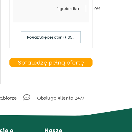
1 gwiazdka
0%
Pokaz więcej opinii (1851)
Sprawdzę pełną ofertę

odbiorze
Obsługa klienta 24/7
cje o
Nasze