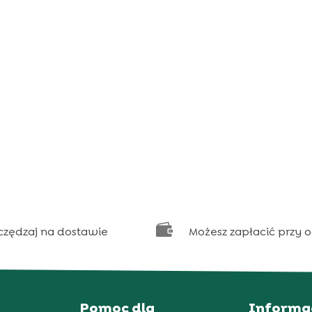

czędzaj na dostawie
Możesz zapłacić przy 
Pomoc dla
Informa