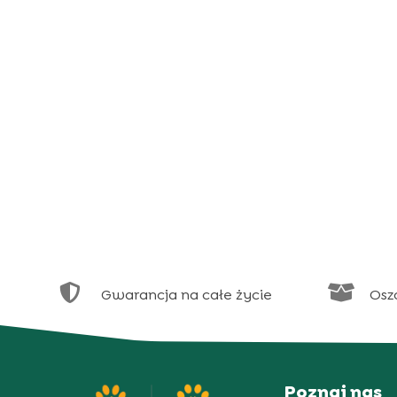


Gwarancja na całe życie
Osz
Poznaj nas