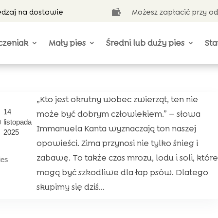
ędzaj na dostawie
Możesz zapłacić przy o

czeniak
Mały pies
Średni lub duży pies
Sta
„Kto jest okrutny wobec zwierząt, ten nie
14
może być dobrym człowiekiem.” — słowa
listopada
Immanuela Kanta wyznaczają ton naszej
2025
opowieści. Zima przynosi nie tylko śnieg i
zabawę. To także czas mrozu, lodu i soli, które
ies
mogą być szkodliwe dla łap psów. Dlatego
skupimy się dziś...