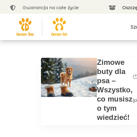
Gwarancja na całe życie
Oszcz


Sz
Zimowe
buty dla
psa –
Wszystko,
co musisz
|
p
o tym
wiedzieć!