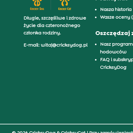
Nasza historia
Wasze oceny (
Długie, szczęśliwe i zdrowe
życie dla czteronożnego
Oszczędzaj 
członka rodziny.
Nasz program
E-mail: witaj@cricksydog.pl
hodowców
FAQ i subskry
CricksyDog
© 2026 CricksyDog & CricksyCat
| Przy zamówieniac