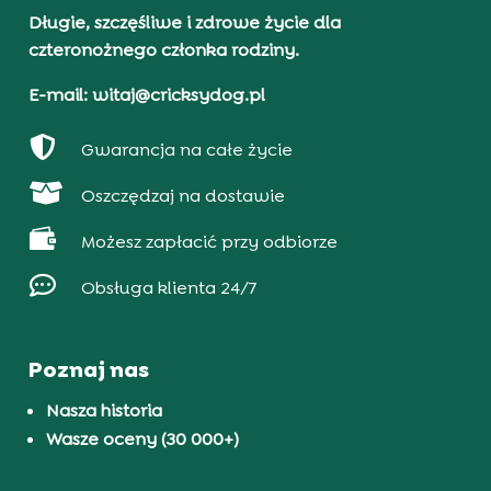
Długie, szczęśliwe i zdrowe życie dla
czteronożnego członka rodziny.
E-mail: witaj@cricksydog.pl

Gwarancja na całe życie

Oszczędzaj na dostawie

Możesz zapłacić przy odbiorze

Obsługa klienta 24/7
Poznaj nas
Nasza historia
Wasze oceny (30 000+)