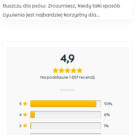
tłuszczu dla psów. Zrozumiesz, kiedy taki sposób
żywienia jest najbardziej korzystny dla...
4,9
Na podstawie 1 857 recenzji
5
93%
4
6%
3
1%