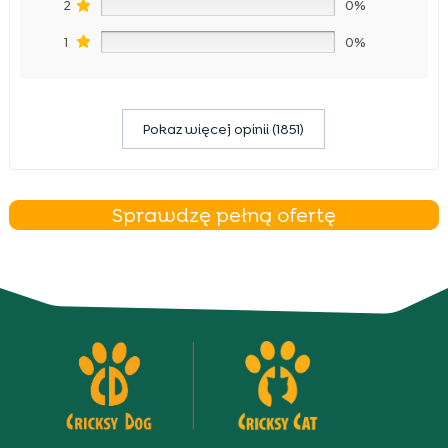
2
0%
1
0%
Pokaz więcej opinii (1851)
Sprawdzę pełną ofertę