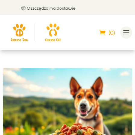
📦 Oszczędzaj na dostawie
🤝 M
(0)