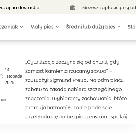
ędzaj na dostawie
Możesz zapłacić przy o

czeniak
Mały pies
Średni lub duży pies
Sta
„Cywilizacja zaczyna się od chwili, gdy
14
zamiast kamienia rzucamy słowo” –
listopada
zauważył Sigmund Freud. Na psim placu
2025
zabaw to zasada nabiera szczególnego
znaczenia: wybieramy zachowania, które
pies
promują harmonię. Takie podejście
przekłada się na bezpieczeństwo i spokój...