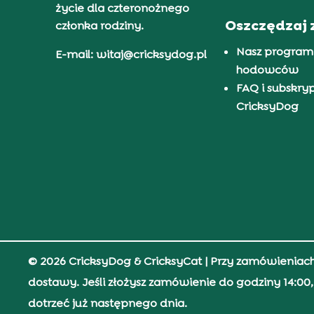
życie dla czteronożnego
Oszczędzaj 
członka rodziny.
Nasz program
E-mail: witaj@cricksydog.pl
hodowców
FAQ i subskry
CricksyDog
© 2026 CricksyDog & CricksyCat
| Przy zamówieniac
dostawy. Jeśli złożysz zamówienie do godziny 14:0
dotrzeć już następnego dnia.