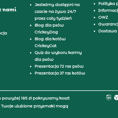
Polityka 
Jesteśmy dostępni na
z nami
Informacj
czacie na żywo 24/7
OWZ
przez cały tydzień
Gwaranc
Blog dla psów
Dostawa i
CricksyDog
pcja
Blog dla kotów
CricksyCat
Quiz do wyboru karmy
dla psów
Prezentacja 72 ras psów
Prezentacja 37 ras kotów
h powyżej 185 zł pokrywamy koszt
0, Twoje ulubione przysmaki mogą