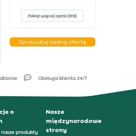
Pokaz więcej opinii (1851)
Sprawdzę pełną ofertę

odbiorze
Obsługa klienta 24/7
cje o
Nasze
h
międzynarodowe
strony
 nasze produkty