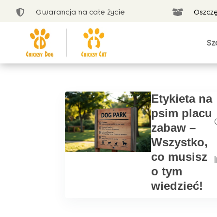
Gwarancja na całe życie
Oszcz


Sz
Etykieta na
psim placu
zabaw –
Wszystko,
co musisz
|
o tym
wiedzieć!