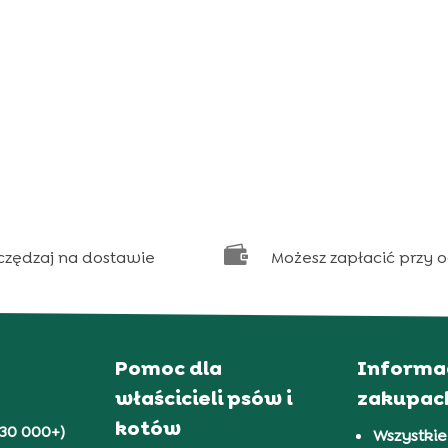

czędzaj na dostawie
Możesz zapłacić przy 
Pomoc dla
Informa
właścicieli psów i
zakupac
kotów
30 000+)
Wszystkie