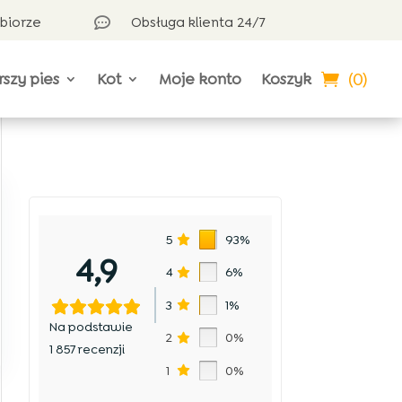
dbiorze
Obsługa klienta 24/7

(0)
rszy pies
Kot
Moje konto
Koszyk
5
93%
4,9
4
6%
3
1%
Na podstawie
2
0%
1 857 recenzji
1
0%