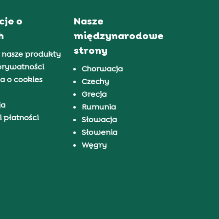
cje o
Nasze
h
międzynarodowe
strony
 nasze produkty
prywatności
Chorwacja
a o cookies
Czechy
Grecja
ja
Rumunia
 płatności
Słowacja
Słowenia
Węgry