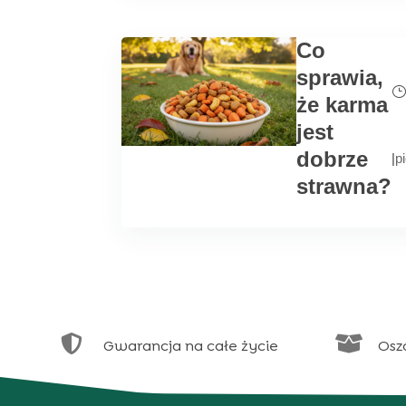
Co
sprawia,
że karma
jest
dobrze
|
p
strawna?


Gwarancja na całe życie
Osz