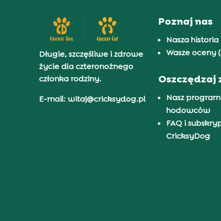
Poznaj nas
Nasza historia
Wasze oceny (
Długie, szczęśliwe i zdrowe
życie dla czteronożnego
Oszczędzaj 
członka rodziny.
Nasz program
E-mail: witaj@cricksydog.pl
hodowców
FAQ i subskry
CricksyDog