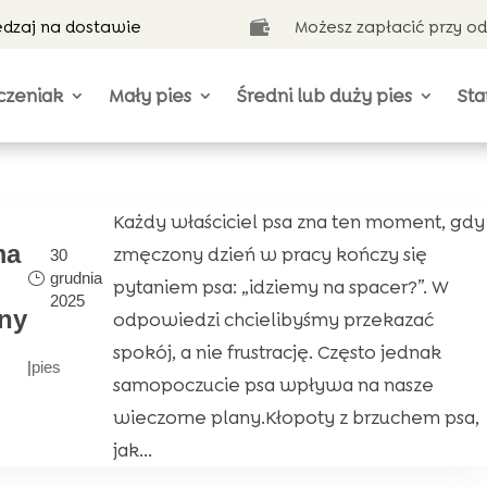
ędzaj na dostawie
Możesz zapłacić przy o

czeniak
Mały pies
Średni lub duży pies
Sta
Każdy właściciel psa zna ten moment, gdy
ma
zmęczony dzień w pracy kończy się
30
grudnia
pytaniem psa: „idziemy na spacer?”. W
2025
ny
odpowiedzi chcielibyśmy przekazać
spokój, a nie frustrację. Często jednak
|
pies
samopoczucie psa wpływa na nasze
wieczorne plany.Kłopoty z brzuchem psa,
jak...