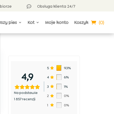
dbiorze
Obsługa klienta 24/7

(0)
rszy pies
Kot
Moje konto
Koszyk
5
93%
4,9
4
6%
3
1%
Na podstawie
2
0%
1 857 recenzji
1
0%