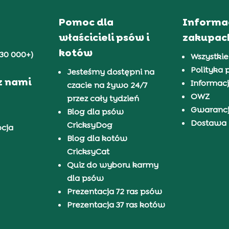
Pomoc dla
Informa
właścicieli psów i
zakupac
kotów
30 000+)
Wszystkie
Polityka 
Jesteśmy dostępni na
z nami
Informacj
czacie na żywo 24/7
OWZ
przez cały tydzień
Gwaranc
Blog dla psów
Dostawa i
CricksyDog
pcja
Blog dla kotów
CricksyCat
Quiz do wyboru karmy
dla psów
Prezentacja 72 ras psów
Prezentacja 37 ras kotów