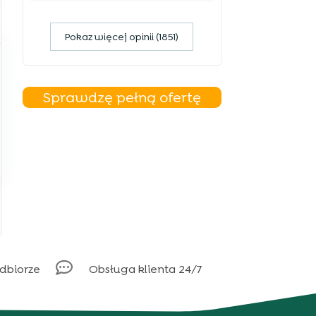
Pokaz więcej opinii (1851)
,
Sprawdzę pełną ofertę

odbiorze
Obsługa klienta 24/7