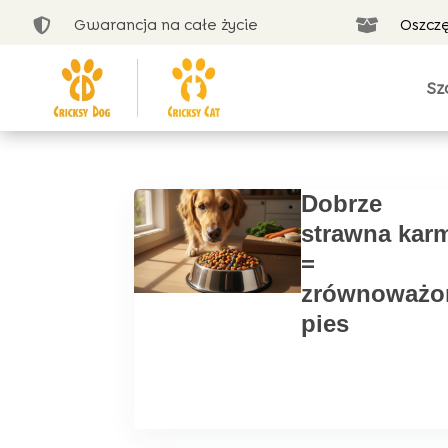
Gwarancja na całe życie
Oszcz


Sz
Dobrze
strawna kar
=
zrównoważo
pies