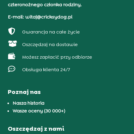
czteronożnego członka rodziny.
E-mail: witaj@cricksydog.pl

Gwarancja na całe życie

Oszczędzaj na dostawie

Możesz zapłacić przy odbiorze

Obsługa klienta 24/7
Poznaj nas
Nasza historia
Wasze oceny (30 000+)
Oszczędzaj z nami