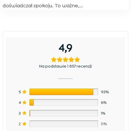
doświadczał spokoju. To ważne,...
4,9
Na podstawie 1 857 recenzji
5
93%
4
6%
3
1%
2
0%