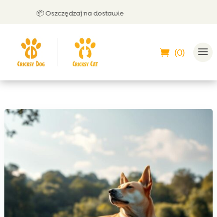
📦 Oszczędzaj na dostawie
🤝 
(0)