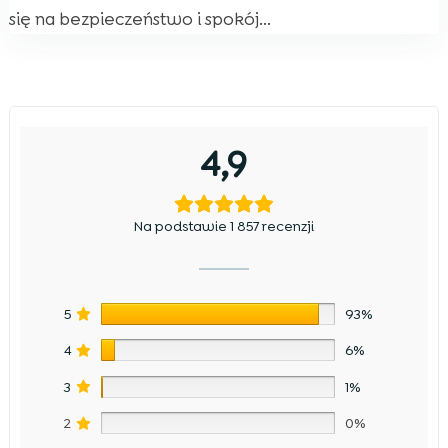
się na bezpieczeństwo i spokój...
4,9
Na podstawie 1 857 recenzji
5
93%
4
6%
3
1%
2
0%