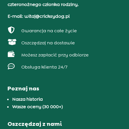
czteronożnego członka rodziny.
E-mail: witaj@cricksydog.pl

Gwarancja na całe życie

Oszczędzaj na dostawie

Możesz zapłacić przy odbiorze

Obsługa klienta 24/7
Poznaj nas
Nasza historia
Wasze oceny (30 000+)
Oszczędzaj z nami