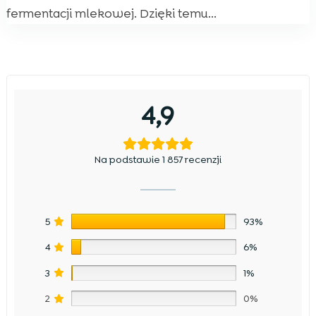
fermentacji mlekowej. Dzięki temu...
4,9
Na podstawie 1 857 recenzji
5
93%
4
6%
3
1%
2
0%