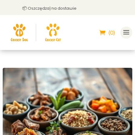
📦 Oszczędzaj na dostawie
🤝 
(0)