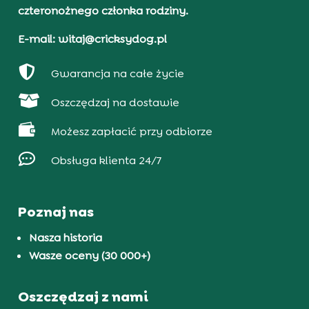
czteronożnego członka rodziny.
E-mail: witaj@cricksydog.pl

Gwarancja na całe życie

Oszczędzaj na dostawie

Możesz zapłacić przy odbiorze

Obsługa klienta 24/7
Poznaj nas
Nasza historia
Wasze oceny (30 000+)
Oszczędzaj z nami