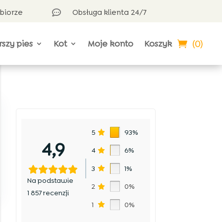
dbiorze
Obsługa klienta 24/7

(0)
rszy pies
Kot
Moje konto
Koszyk
5
93%
4,9
4
6%
3
1%
Na podstawie
2
0%
1 857 recenzji
1
0%