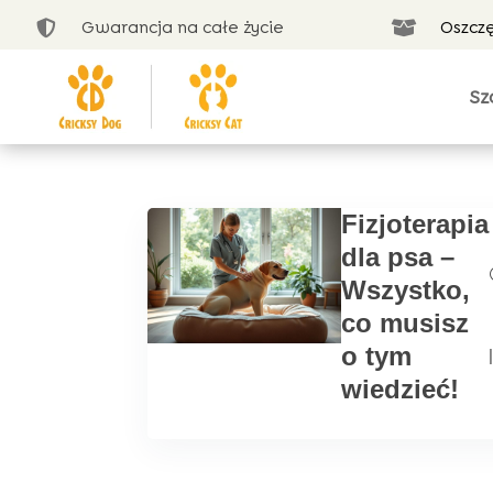
Gwarancja na całe życie
Oszcz


Sz
Fizjoterapia
dla psa –
Wszystko,
co musisz
o tym
|
wiedzieć!