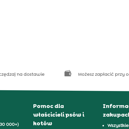

czędzaj na dostawie
Możesz zapłacić przy 
Pomoc dla
Informa
właścicieli psów i
zakupac
kotów
30 000+)
Wszystkie