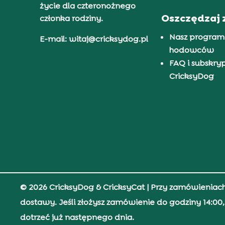
życie dla czteronożnego
Oszczędzaj 
członka rodziny.
Nasz program
E-mail: witaj@cricksydog.pl
hodowców
FAQ i subskry
CricksyDog
© 2026 CricksyDog & CricksyCat
| Przy zamówieniac
dostawy. Jeśli złożysz zamówienie do godziny 14:0
dotrzeć już następnego dnia.