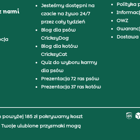
Polityka 
Jesteśmy dostępni na
z nami
Informacj
czacie na żywo 24/7
OWZ
przez cały tydzień
Gwaranc
Blog dla psów
Dostawa i
CricksyDog
pcja
Blog dla kotów
CricksyCat
Quiz do wyboru karmy
dla psów
Prezentacja 72 ras psów
Prezentacja 37 ras kotów
h powyżej 185 zł pokrywamy koszt
0, Twoje ulubione przysmaki mogą