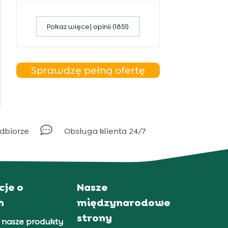
Pokaz więcej opinii (1851)
Sprawdzę pełną ofertę

odbiorze
Obsługa klienta 24/7
cje o
Nasze
h
międzynarodowe
strony
 nasze produkty