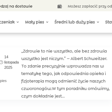
ędzaj na dostawie
Możesz zapłacić przy o

czeniak
Mały pies
Średni lub duży pies
Sta
„Zdrowie to nie wszystko, ale bez zdrowia
14
wszystko jest niczym.” — Albert Schweitzer.
listopada
To zdanie precyzyjnie wprowadza nas w
2025
tematykę tego, jak odpowiednia opieka i
fizjoterapia mogą odmienić życie naszych
pies
czworonogów.W tym poradniku omówimy,
czym dokładnie jest...