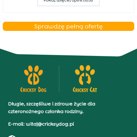
Pokaz więcej opinii (1851)
Sprawdzę pełną ofertę
Długie, szczęśliwe i zdrowe życie dla
czteronożnego członka rodziny.
E-mail: witaj@cricksydog.pl