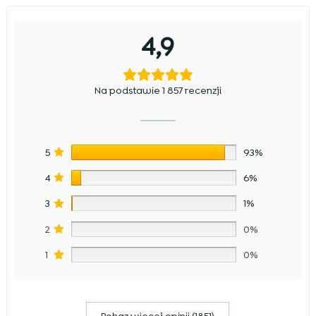
4,9
Na podstawie 1 857 recenzji
5
93%
4
6%
3
1%
2
0%
1
0%