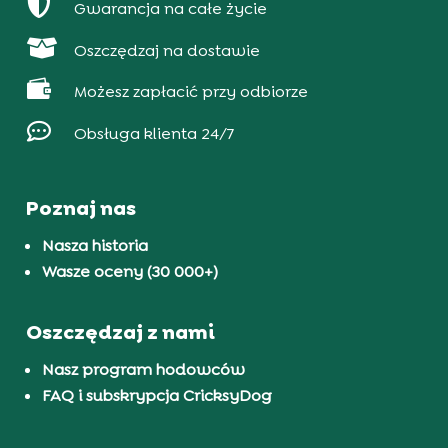

Gwarancja na całe życie

Oszczędzaj na dostawie

Możesz zapłacić przy odbiorze

Obsługa klienta 24/7
Poznaj nas
Nasza historia
Wasze oceny (30 000+)
Oszczędzaj z nami
Nasz program hodowców
FAQ i subskrypcja CricksyDog