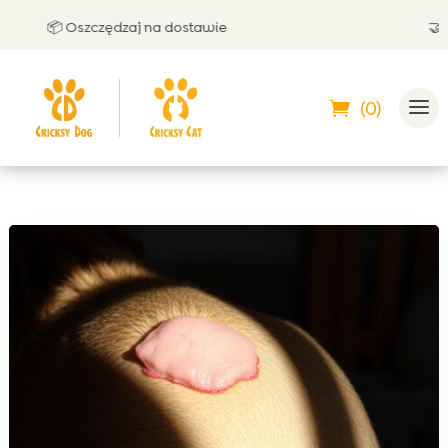
📦 Oszczędzaj na dostawie
🤝 Moż
(0)