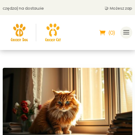
ędzaj na dostawie
🤝 Możesz zapłacić 
(0)