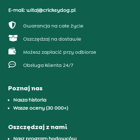
E-mail: witaj@cricksydog.pl

Gwarancja na całe życie

Oszczędzaj na dostawie

Możesz zapłacić przy odbiorze

Obsługa klienta 24/7
Poznaj nas
Nasza historia
Wasze oceny (30 000+)
Oszczędzaj z nami
Nasz program hodowców