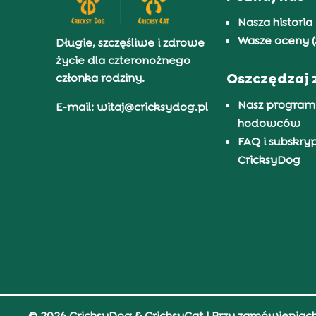
Nasza historia
Wasze oceny (
Długie, szczęśliwe i zdrowe
życie dla czteronożnego
Oszczędzaj 
członka rodziny.
Nasz program
E-mail: witaj@cricksydog.pl
hodowców
FAQ i subskry
CricksyDog
© 2026 CricksyDog & CricksyCat
| Przy zamówieniac