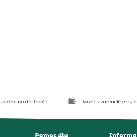

czędzaj na dostawie
Możesz zapłacić przy 
Pomoc dla
Informa