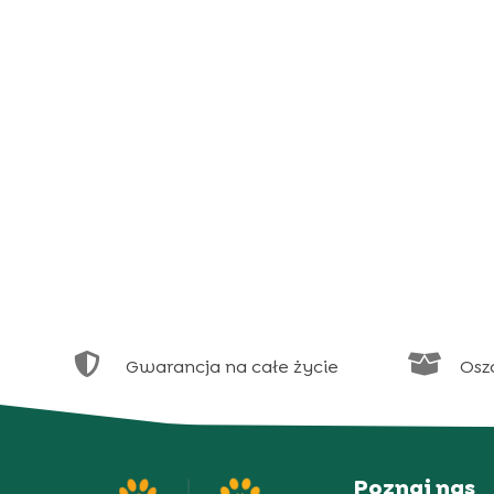


Gwarancja na całe życie
Osz
Poznaj nas