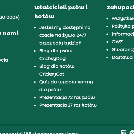
właścicieli psów i
zakupac
kotów
30 000+)
Wszystkie
Polityka 
Jesteśmy dostępni na
z nami
Informacj
czacie na żywo 24/7
OWZ
przez cały tydzień
Gwaranc
Blog dla psów
Dostawa i
CricksyDog
pcja
Blog dla kotów
CricksyCat
Quiz do wyboru karmy
dla psów
Prezentacja 72 ras psów
Prezentacja 37 ras kotów
h powyżej 185 zł pokrywamy koszt