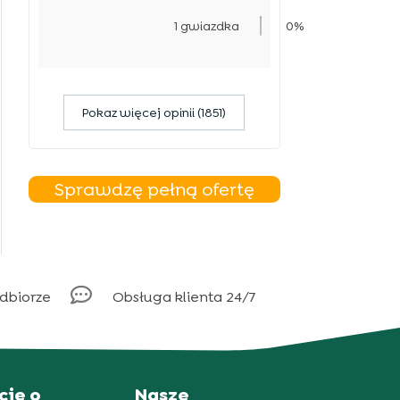
1 gwiazdka
0%
Pokaz więcej opinii (1851)
Sprawdzę pełną ofertę

odbiorze
Obsługa klienta 24/7
cje o
Nasze