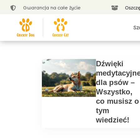
Gwarancja na całe życie
Oszcz


Sz
Dźwięki
medytacyjn
dla psów –
Wszystko,
co musisz o
tym
wiedzieć!