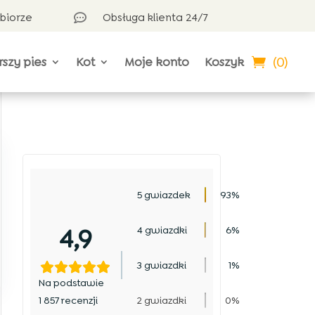
dbiorze
Obsługa klienta 24/7

(0)
rszy pies
Kot
Moje konto
Koszyk
5 gwiazdek
93%
4,9
4 gwiazdki
6%
3 gwiazdki
1%
Na podstawie
1 857 recenzji
2 gwiazdki
0%