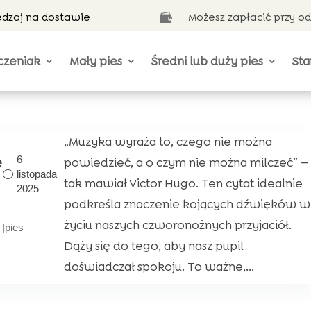
ędzaj na dostawie
Możesz zapłacić przy o

czeniak
Mały pies
Średni lub duży pies
Sta
„Muzyka wyraża to, czego nie można
e
6
powiedzieć, a o czym nie można milczeć” —
listopada
tak mawiał Victor Hugo. Ten cytat idealnie
2025
podkreśla znaczenie kojących dźwięków w
życiu naszych czworonożnych przyjaciół.
|
pies
Dąży się do tego, aby nasz pupil
doświadczał spokoju. To ważne,...