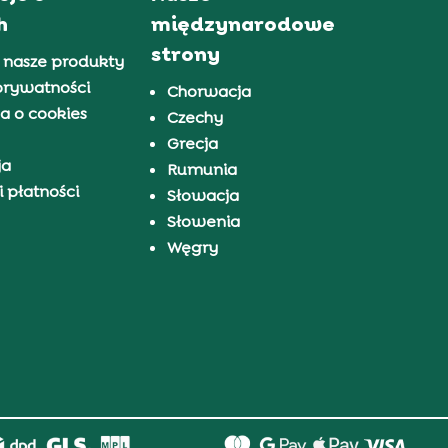
h
międzynarodowe
strony
 nasze produkty
prywatności
Chorwacja
a o cookies
Czechy
Grecja
ja
Rumunia
 płatności
Słowacja
Słowenia
Węgry