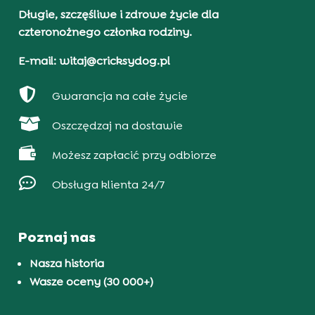
Długie, szczęśliwe i zdrowe życie dla
czteronożnego członka rodziny.
E-mail: witaj@cricksydog.pl

Gwarancja na całe życie

Oszczędzaj na dostawie

Możesz zapłacić przy odbiorze

Obsługa klienta 24/7
Poznaj nas
Nasza historia
Wasze oceny (30 000+)