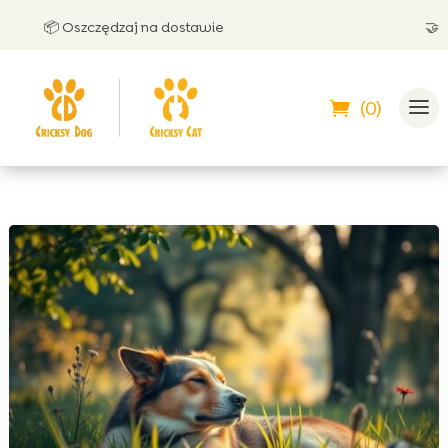
📦 Oszczędzaj na dostawie
🤝 Możes
(0)