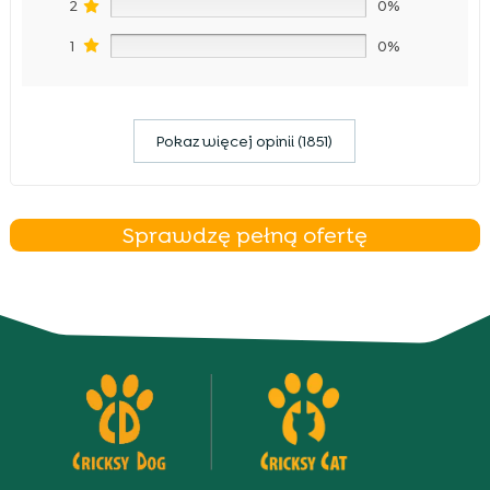
2
0%
1
0%
Pokaz więcej opinii (1851)
Sprawdzę pełną ofertę