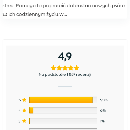
stres. Pomaga to poprawić dobrostan naszych psów
w ich codziennym życiu.W...
4,9
Na podstawie 1 857 recenzji
5
93%
4
6%
3
1%