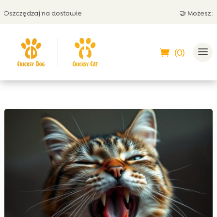
zędzaj na dostawie
🤝 Możesz zapłaci
(0)